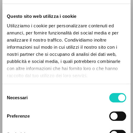
Questo sito web utilizza i cookie
RICERCA AVANZATA »
Utilizziamo i cookie per personalizzare contenuti ed
A
Z
annunci, per fornire funzionalità dei social media e per
analizzare il nostro traffico. Condividiamo inoltre
Farina Renato
Intervista
0
DOCUMENTI TROVATI
informazioni sul modo in cui utilizzi il nostro sito con i
Giussani Luigi
Autore
nostri partner che si occupano di analisi dei dati web,
pubblicità e social media, i quali potrebbero combinarle
Spagnolo
con altre informazioni che hai fornito loro o che hanno
CL-Litterae Communionis
raccolto dal tuo utilizzo dei loro servizi.
1994
RISULTATI SUCCESSIVI
Pagine: 3
Selezione
Necessari
del
consenso
ULTIMO AGGIORNAMENTO
07/01/2021
Preferenze