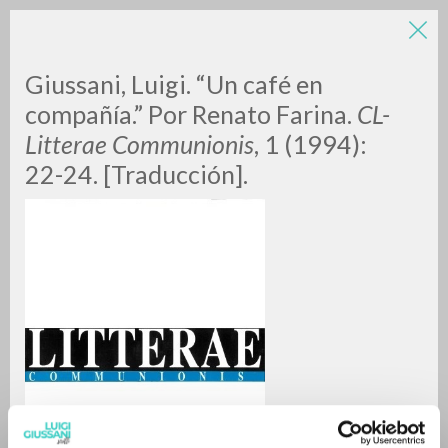
LUIGI
Giussani, Luigi. “Un café en
compañía.” Por Renato Farina.
CL-
Litterae Communionis
, 1 (1994):
GIUSSANI
22-24. [Traducción].
scritti