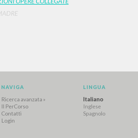
IONI OPERE COLLEGATE
MADRE
RISULTATI SUCCESSIVI
NAVIGA
LINGUA
Ricerca avanzata »
Italiano
Il PerCorso
Inglese