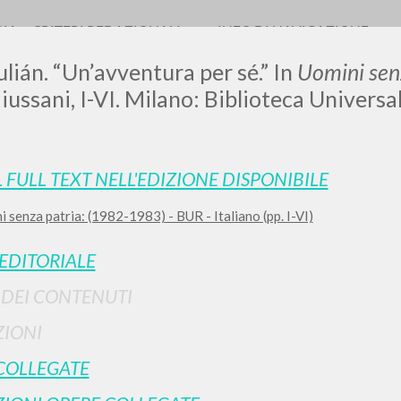
RIA
CRITERI REDAZIONALI
INFO DI NAVIGAZIONE
ulián. “Un’avventura per sé.” In
Uomini sen
Giussani, I-VI. Milano: Biblioteca Universa
L FULL TEXT NELL'EDIZIONE DISPONIBILE
 senza patria: (1982-1983) - BUR - Italiano (pp. I-VI)
RICERCA AVANZATA
i risultati ancora più precisi? Utilizza la
 EDITORIALE
0
DOCUMENTI TROVATI
I DEI CONTENUTI
Visualizza dettagli per tipologia
IONI
LINGUA
AUTORE
ANNO
COLLEGATE