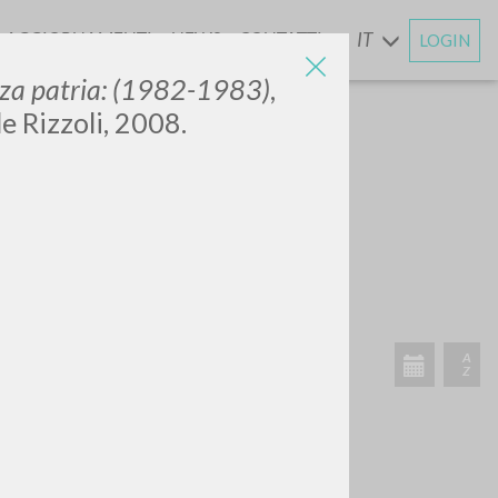
AGGIORNAMENTI
NEWS
CONTATTI
IT
LOGIN
E
za patria: (1982-1983)
,
le Rizzoli, 2008.
CERCA
Frase esatta
 »
ATTIVITÀ RECENTI
A
Z