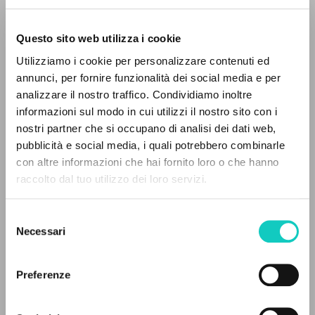
Questo sito web utilizza i cookie
Utilizziamo i cookie per personalizzare contenuti ed
annunci, per fornire funzionalità dei social media e per
analizzare il nostro traffico. Condividiamo inoltre
Giussani Luigi
Autore
informazioni sul modo in cui utilizzi il nostro sito con i
nostri partner che si occupano di analisi dei dati web,
Spagnolo
pubblicità e social media, i quali potrebbero combinarle
Litterae Communionis-Huellas
IL PROGETTO
con altre informazioni che hai fornito loro o che hanno
2000
Pagine: 2
raccolto dal tuo utilizzo dei loro servizi.
Il portale raccoglie e rende accessibili gli scritti
di Luigi Giussani: quasi 5000 voci bibliografiche,
Selezione
testi integrali in 5 lingue e percorsi tematici
Necessari
del
ULTIMO AGGIORNAMENTO
dedicati.
consenso
27/07/2026
Preferenze
NAVIGA