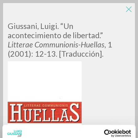
Giussani, Luigi. “Un
acontecimiento de libertad.”
Litterae Communionis-Huellas
, 1
(2001): 12-13. [Traducción].
RICERCA AVANZATA »
A
Z
0
DOCUMENTI TROVATI
RISULTATI SUCCESSIVI