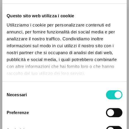
Questo sito web utilizza i cookie
Utilizziamo i cookie per personalizzare contenuti ed
annunci, per fornire funzionalità dei social media e per
IL PROGETTO
analizzare il nostro traffico. Condividiamo inoltre
Cordas Durval
Traduttore
informazioni sul modo in cui utilizzi il nostro sito con i
Giussani Luigi
Autore
Il portale raccoglie e rende accessibili gli scritti
nostri partner che si occupano di analisi dei dati web,
di Luigi Giussani: quasi 5000 voci bibliografiche,
pubblicità e social media, i quali potrebbero combinarle
Portoghese BR
testi integrali in 5 lingue e percorsi tematici
con altre informazioni che hai fornito loro o che hanno
Litterae Communionis-CL
dedicati.
raccolto dal tuo utilizzo dei loro servizi.
1994
Pagine: 11
Selezione
NAVIGA
Necessari
del
consenso
Ricerca avanzata »
ULTIMO AGGIORNAMENTO
Il PerCorso
29/07/2024
Preferenze
Contatti
Login