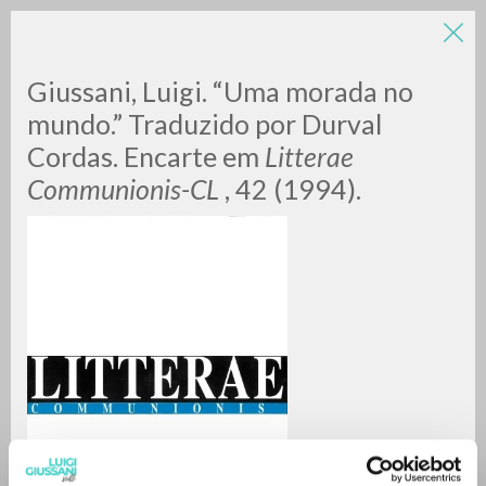
Giussani, Luigi. “Uma morada no
mundo.” Traduzido por Durval
Cordas. Encarte em
Litterae
Communionis-CL
, 42 (1994).
A
Z
0
DOCUMENTI TROVATI
RISULTATI SUCCESSIVI