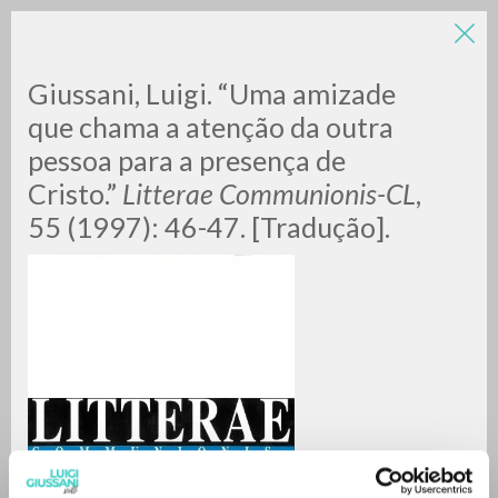
Giussani, Luigi. “Uma amizade
que chama a atenção da outra
pessoa para a presença de
Cristo.”
Litterae Communionis-CL
,
55 (1997): 46-47. [Tradução].
RICERCA AVANZATA »
A
Z
0
DOCUMENTI TROVATI
RISULTATI SUCCESSIVI