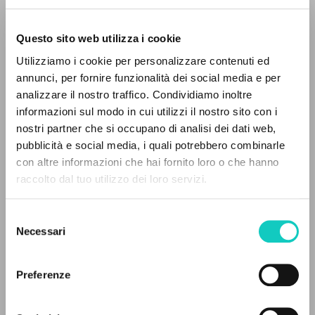
Questo sito web utilizza i cookie
Utilizziamo i cookie per personalizzare contenuti ed
annunci, per fornire funzionalità dei social media e per
analizzare il nostro traffico. Condividiamo inoltre
informazioni sul modo in cui utilizzi il nostro sito con i
Cordas Durval
Traduttore
nostri partner che si occupano di analisi dei dati web,
Giussani Luigi
Autore
pubblicità e social media, i quali potrebbero combinarle
IL PROGETTO
con altre informazioni che hai fornito loro o che hanno
Portoghese BR
raccolto dal tuo utilizzo dei loro servizi.
Litterae Communionis-CL
Il portale raccoglie e rende accessibili gli scritti
1997
di Luigi Giussani: quasi 5000 voci bibliografiche,
Pagine: 2
Selezione
testi integrali in 5 lingue e percorsi tematici
Necessari
del
dedicati.
consenso
Preferenze
ULTIMO AGGIORNAMENTO
26/07/2024
NAVIGA