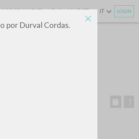
AGGIORNAMENTI
NEWS
CONTATTI
IT
LOGIN
E
do por Durval Cordas.
CERCA
Frase esatta
 »
ATTIVITÀ RECENTI
A
Z