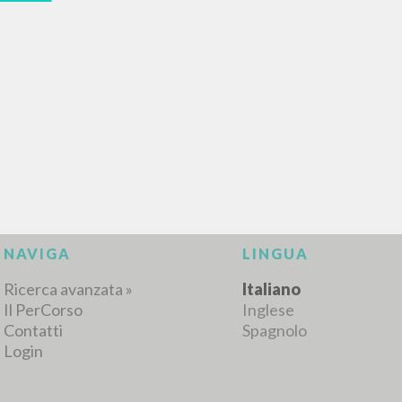
RISULTATI SUCCESSIVI
NAVIGA
LINGUA
Ricerca avanzata »
Italiano
Il PerCorso
Inglese