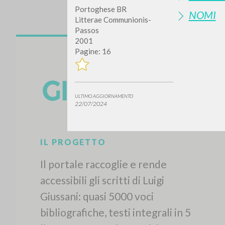
Portoghese BR
NOMI
Litterae Communionis-
Passos
2001
Pagine: 16
ULTIMO AGGIORNAMENTO
22/07/2024
IL PROGETTO
Il portale raccoglie e rende