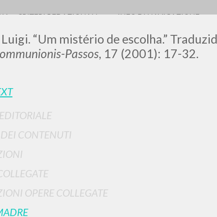
RIA
CRITERI REDAZIONALI
INFO DI NAVIGAZIONE
 Luigi. “Um mistério de escolha.” Traduzi
Communionis-Passos
, 17 (2001): 17-32.
EXT
 EDITORIALE
RICERCA AVANZATA
i risultati ancora più precisi? Utilizza la
I DEI CONTENUTI
0
DOCUMENTI TROVATI
IONI
Visualizza dettagli per tipologia
COLLEGATE
LINGUA
AUTORE
ANNO
IONI OPERE COLLEGATE
MADRE