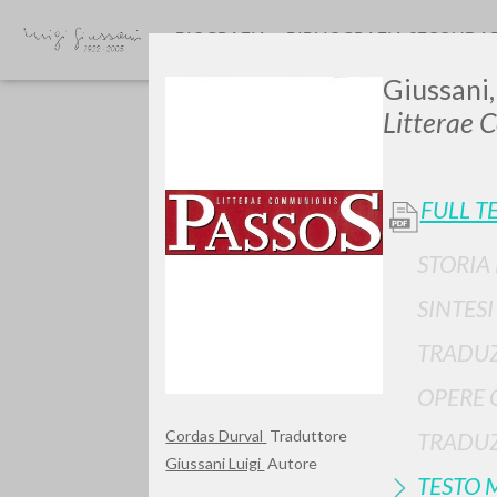
BIOGRAFIA
BIBLIOGRAFIA SECONDA
Giussani,
Litterae 
FULL T
STORIA
Vuo
SINTES
TRADUZ
OPERE 
TIPOLOGIA OPERA
Cordas Durval
Traduttore
TRADUZ
Giussani Luigi
Autore
TESTO 