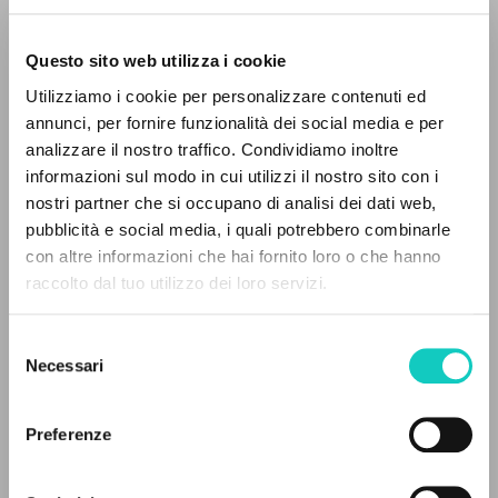
Questo sito web utilizza i cookie
Utilizziamo i cookie per personalizzare contenuti ed
annunci, per fornire funzionalità dei social media e per
analizzare il nostro traffico. Condividiamo inoltre
informazioni sul modo in cui utilizzi il nostro sito con i
nostri partner che si occupano di analisi dei dati web,
pubblicità e social media, i quali potrebbero combinarle
IL PROGETTO
con altre informazioni che hai fornito loro o che hanno
Bechere Maria Teresa
Traduttore
raccolto dal tuo utilizzo dei loro servizi.
Farina Renato
Intervista
Il portale raccoglie e rende accessibili gli scritti
Giussani Luigi
Autore
di Luigi Giussani: quasi 5000 voci bibliografiche,
Selezione
testi integrali in 5 lingue e percorsi tematici
Portoghese BR
Necessari
del
dedicati.
Litterae Communionis-CL
consenso
1994
Preferenze
Pagine: 4
NAVIGA