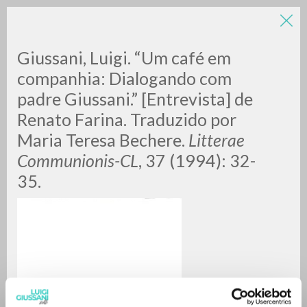
Giussani, Luigi. “Um café em
companhia: Dialogando com
padre Giussani.” [Entrevista] de
Renato Farina. Traduzido por
Maria Teresa Bechere.
Litterae
Communionis-CL
, 37 (1994): 32-
RICERCA AVANZATA »
35.
A
Z
0
DOCUMENTI TROVATI
RISULTATI SUCCESSIVI