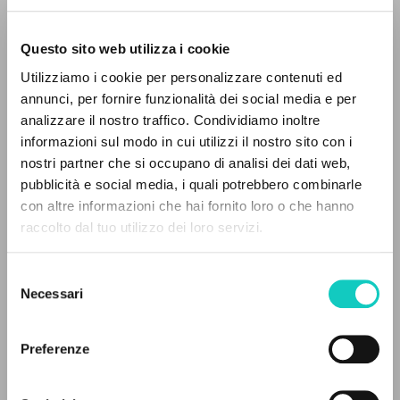
Questo sito web utilizza i cookie
RICERCA AVANZATA »
Utilizziamo i cookie per personalizzare contenuti ed
A
Z
annunci, per fornire funzionalità dei social media e per
analizzare il nostro traffico. Condividiamo inoltre
0
DOCUMENTI TROVATI
informazioni sul modo in cui utilizzi il nostro sito con i
nostri partner che si occupano di analisi dei dati web,
pubblicità e social media, i quali potrebbero combinarle
con altre informazioni che hai fornito loro o che hanno
Cordas Durval
Traduttore
raccolto dal tuo utilizzo dei loro servizi.
Giussani Luigi
Autore
RISULTATI SUCCESSIVI
Portoghese BR
Selezione
Litterae Communionis-Passos edição brasileira
Necessari
del
2006
consenso
Pagine: 7
Preferenze