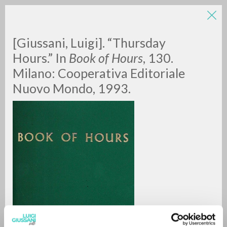
[Giussani, Luigi].
“Thursday
Hours.” In
Book of Hours
, 130.
Milano: Cooperativa Editoriale
Nuovo Mondo, 1993.
RICERCA AVANZATA »
A
Z
0
DOCUMENTI TROVATI
RISULTATI SUCCESSIVI