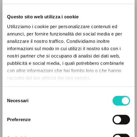
Questo sito web utilizza i cookie
Utilizziamo i cookie per personalizzare contenuti ed
annunci, per fornire funzionalità dei social media e per
analizzare il nostro traffico. Condividiamo inoltre
informazioni sul modo in cui utilizzi il nostro sito con i
Gagliotti B.
Traduttore
nostri partner che si occupano di analisi dei dati web,
Giussani Luigi
Autore
pubblicità e social media, i quali potrebbero combinarle
Murphy Amanda
Traduttore
IL PROGETTO
con altre informazioni che hai fornito loro o che hanno
Vath Chris
Traduttore
raccolto dal tuo utilizzo dei loro servizi.
Il portale raccoglie e rende accessibili gli scritti
di Luigi Giussani: quasi 5000 voci bibliografiche,
Cooperativa Editoriale Nuovo Mondo
Selezione
testi integrali in 5 lingue e percorsi tematici
Inglese
Necessari
del
1993
dedicati.
consenso
Pagine: 1
Preferenze
NAVIGA