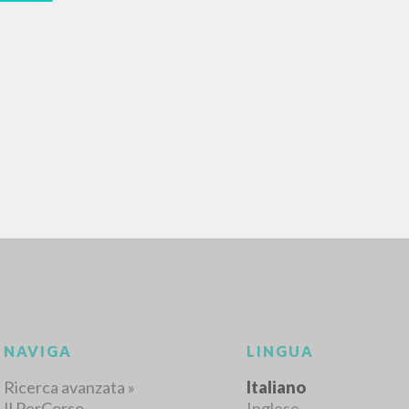
RICERCA AVANZATA
i risultati ancora più precisi? Utilizza la
0
DOCUMENTI TROVATI
Visualizza dettagli per tipologia
LINGUA
AUTORE
ANNO