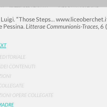
RIA
CRITERI REDAZIONALI
INFO DI NAVIGAZIONE
 Luigi. “Those Steps… www.liceoberchet.it.
e Pessina.
Litterae Communionis-Traces
, 6
LUIGI
EXT
 EDITORIALE
SSANI
I DEI CONTENUTI
IONI
scritti
COLLEGATE
IONI OPERE COLLEGATE
MADRE