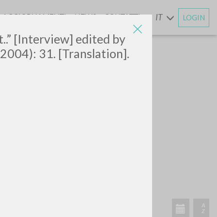
AGGIORNAMENTI
NEWS
CONTATTI
IT
LOGIN
E
.” [Interview] edited by
 (2004): 31. [Translation].