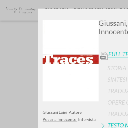
BIOGRAFIA
BIBLIOGRAFIA SECONDA
Giussani,
Innocent
FULL T
STORIA
GIU
SINTES
TRADUZ
OPERE 
Giussani Luigi
Autore
TRADUZ
Pessina Innocente
Intervista
TESTO 