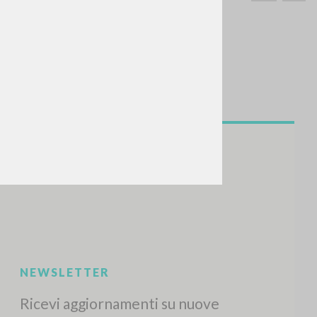
CERCA
Frase esatta
 »
ATTIVITÀ RECENTI
A
Z