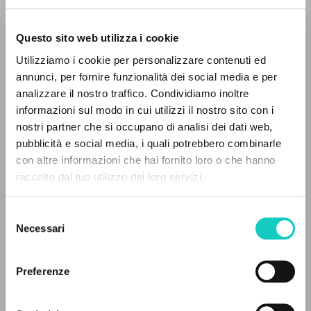
Questo sito web utilizza i cookie
Utilizziamo i cookie per personalizzare contenuti ed
annunci, per fornire funzionalità dei social media e per
analizzare il nostro traffico. Condividiamo inoltre
Giussani Luigi
Autore
informazioni sul modo in cui utilizzi il nostro sito con i
nostri partner che si occupano di analisi dei dati web,
Inglese
pubblicità e social media, i quali potrebbero combinarle
Litterae Communionis-Traces
IL PROGETTO
con altre informazioni che hai fornito loro o che hanno
2005
Pagine: 7
raccolto dal tuo utilizzo dei loro servizi.
Il portale raccoglie e rende accessibili gli scritti
di Luigi Giussani: quasi 5000 voci bibliografiche,
Selezione
testi integrali in 5 lingue e percorsi tematici
Necessari
del
ULTIMO AGGIORNAMENTO
dedicati.
consenso
21/05/2024
Preferenze
NAVIGA