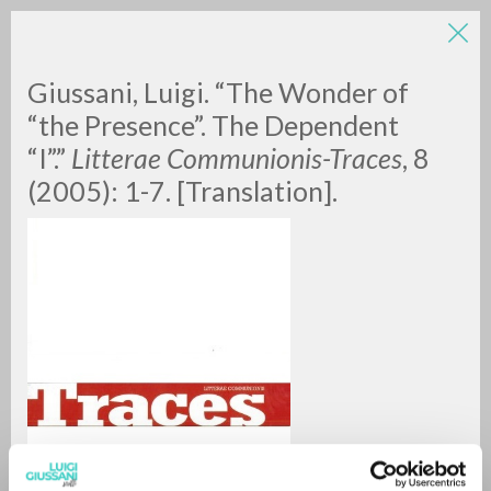
Giussani, Luigi. “The Wonder of
“the Presence”. The Dependent
“I”.”
Litterae Communionis-Traces
, 8
(2005): 1-7. [Translation].
RICERCA AVANZATA »
A
Z
0
DOCUMENTI TROVATI
RISULTATI SUCCESSIVI