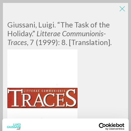
Giussani, Luigi. “The Task of the
Holiday.”
Litterae Communionis-
Traces
, 7 (1999): 8. [Translation].
RICERCA AVANZATA »
A
Z
0
DOCUMENTI TROVATI
RISULTATI SUCCESSIVI