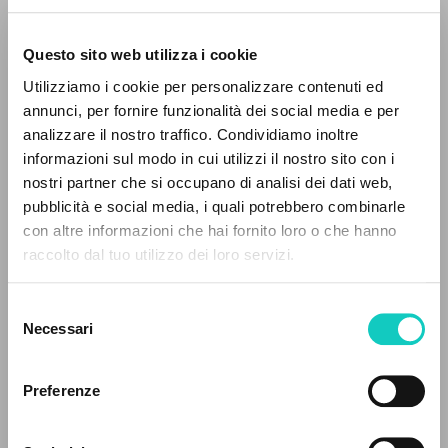
Questo sito web utilizza i cookie
Utilizziamo i cookie per personalizzare contenuti ed
annunci, per fornire funzionalità dei social media e per
Giussani Luigi
Autore
analizzare il nostro traffico. Condividiamo inoltre
informazioni sul modo in cui utilizzi il nostro sito con i
Inglese
Litterae Communionis-Traces
nostri partner che si occupano di analisi dei dati web,
1999
pubblicità e social media, i quali potrebbero combinarle
Pagine: 1
IL PROGETTO
con altre informazioni che hai fornito loro o che hanno
raccolto dal tuo utilizzo dei loro servizi.
Il portale raccoglie e rende accessibili gli scritti
di Luigi Giussani: quasi 5000 voci bibliografiche,
Selezione
ULTIMO AGGIORNAMENTO
testi integrali in 5 lingue e percorsi tematici
03/03/2023
Necessari
del
dedicati.
consenso
Preferenze
FULL TEXT
NAVIGA