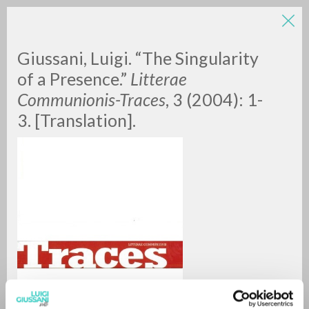
LUIGI
Giussani, Luigi. “The Singularity
of a Presence.”
Litterae
Communionis-Traces
, 3 (2004): 1-
GIUSSANI
3. [Translation].
scritti