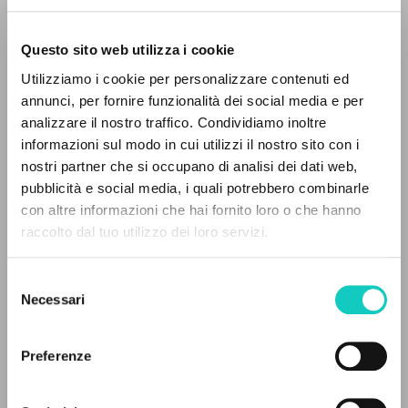
Questo sito web utilizza i cookie
RICERCA AVANZATA »
Utilizziamo i cookie per personalizzare contenuti ed
A
Z
annunci, per fornire funzionalità dei social media e per
analizzare il nostro traffico. Condividiamo inoltre
Giussani Luigi
Autore
0
DOCUMENTI TROVATI
informazioni sul modo in cui utilizzi il nostro sito con i
nostri partner che si occupano di analisi dei dati web,
Inglese
pubblicità e social media, i quali potrebbero combinarle
Litterae Communionis-Traces
con altre informazioni che hai fornito loro o che hanno
2004
Pagine: 3
raccolto dal tuo utilizzo dei loro servizi.
RISULTATI SUCCESSIVI
Selezione
Necessari
del
ULTIMO AGGIORNAMENTO
consenso
13/11/2019
Preferenze