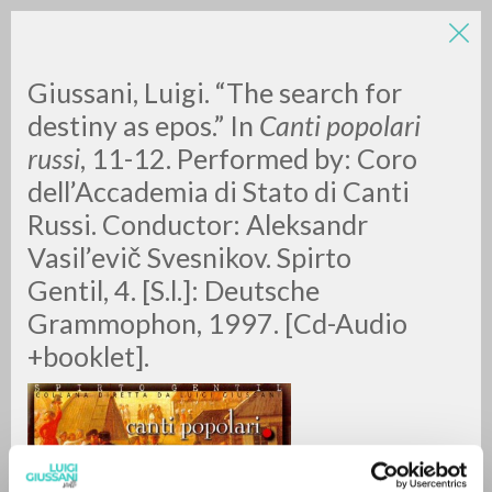
Giussani, Luigi. “The search for
destiny as epos.” In
Canti popolari
russi
, 11-12. Performed by: Coro
dell’Accademia di Stato di Canti
A
Z
Russi. Conductor: Aleksandr
Vasil’evič Svesnikov. Spirto
0
DOCUMENTI TROVATI
Gentil, 4. [S.l.]: Deutsche
Grammophon, 1997. [Cd-Audio
+booklet].
RISULTATI SUCCESSIVI