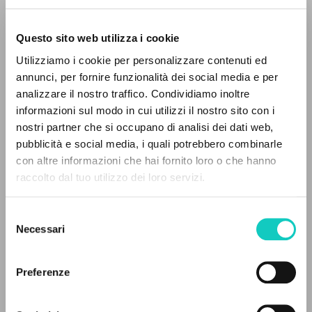
Questo sito web utilizza i cookie
Utilizziamo i cookie per personalizzare contenuti ed
annunci, per fornire funzionalità dei social media e per
IL PROGETTO
analizzare il nostro traffico. Condividiamo inoltre
informazioni sul modo in cui utilizzi il nostro sito con i
Il portale raccoglie e rende accessibili gli scritti
Giussani Luigi
Autore
nostri partner che si occupano di analisi dei dati web,
di Luigi Giussani: quasi 5000 voci bibliografiche,
pubblicità e social media, i quali potrebbero combinarle
testi integrali in 5 lingue e percorsi tematici
Deutsche Grammophon
con altre informazioni che hai fornito loro o che hanno
dedicati.
Inglese
raccolto dal tuo utilizzo dei loro servizi.
1997
Pagine: 2
Selezione
NAVIGA
Necessari
del
consenso
Ricerca avanzata »
Il PerCorso
ULTIMO AGGIORNAMENTO
Preferenze
21/05/2025
Contatti
Login