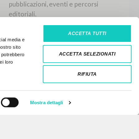
ACCETTA TUTTI
cial media e
nostro sito
ACCETTA SELEZIONATI
i potrebbero
ei loro
RIFIUTA
Mostra dettagli
NEWSLETTER
Ricevi aggiornamenti su nuove
pubblicazioni, eventi e percorsi
editoriali.