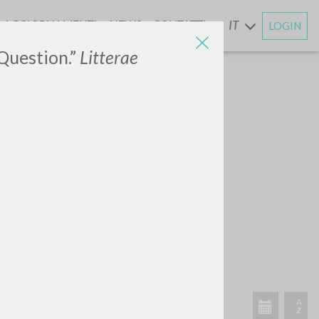
AGGIORNAMENTI
NEWS
CONTATTI
IT
LOGIN
E
 Question.”
Litterae