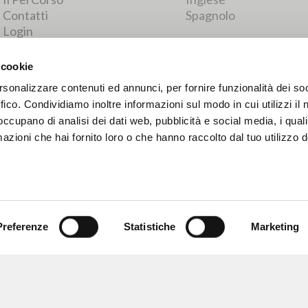
RISULTATI SUCCESSIVI
 cookie
rsonalizzare contenuti ed annunci, per fornire funzionalità dei so
ffico. Condividiamo inoltre informazioni sul modo in cui utilizzi il 
 occupano di analisi dei dati web, pubblicità e social media, i qual
azioni che hai fornito loro o che hanno raccolto dal tuo utilizzo d
Preferenze
Statistiche
Marketing
NAVIGA
LINGUA
Ricerca avanzata »
Italiano
Il PerCorso
Inglese
Contatti
Spagnolo