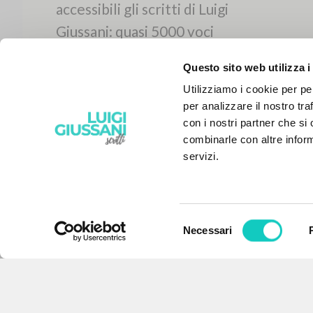
Questo sito web utilizza i
Utilizziamo i cookie per pe
per analizzare il nostro tra
con i nostri partner che si
combinarle con altre inform
servizi.
Selezione
Necessari
IL PROGETTO
del
consenso
Il portale raccoglie e rende
accessibili gli scritti di Luigi
Giussani: quasi 5000 voci