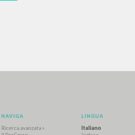
RICERCA AVANZATA
i risultati ancora più precisi? Utilizza la
0
DOCUMENTI TROVATI
Visualizza dettagli per tipologia
LINGUA
AUTORE
ANNO