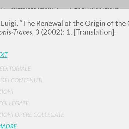
RIA
CRITERI REDAZIONALI
INFO DI NAVIGAZIONE
 Luigi. “The Renewal of the Origin of the
nis-Traces
, 3 (2002): 1. [Translation].
LUIGI
EXT
 EDITORIALE
SSANI
I DEI CONTENUTI
IONI
scritti
COLLEGATE
IONI OPERE COLLEGATE
MADRE