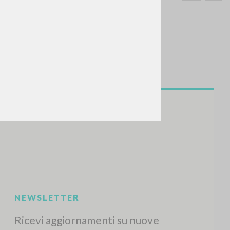
CERCA
Frase esatta
 »
ATTIVITÀ RECENTI
A
Z