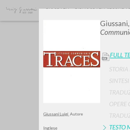
BIOGRAFIA
BIBLIOGRAFIA SECONDA
Giussani,
Communio
FULL T
STORIA
GIU
SINTES
TRADUZ
OPERE 
Giussani Luigi
Autore
TRADUZ
TESTO 
Inglese