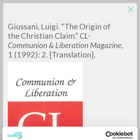
Giussani, Luigi. “The Origin of
the Christian Claim.”
CL-
Communion & Liberation Magazine
,
1 (1992): 2. [Translation].
RICERCA AVANZATA »
A
Z
0
DOCUMENTI TROVATI
RISULTATI SUCCESSIVI