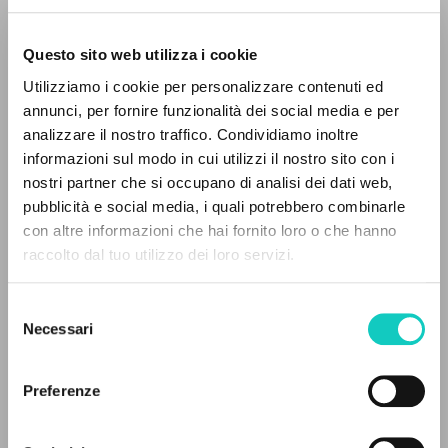
Questo sito web utilizza i cookie
Utilizziamo i cookie per personalizzare contenuti ed
annunci, per fornire funzionalità dei social media e per
analizzare il nostro traffico. Condividiamo inoltre
Giussani Luigi
Autore
informazioni sul modo in cui utilizzi il nostro sito con i
nostri partner che si occupano di analisi dei dati web,
Inglese
CL-Communion & Liberation Magazine
pubblicità e social media, i quali potrebbero combinarle
1992
IL PROGETTO
con altre informazioni che hai fornito loro o che hanno
Pagine: 1
raccolto dal tuo utilizzo dei loro servizi.
Il portale raccoglie e rende accessibili gli scritti
di Luigi Giussani: quasi 5000 voci bibliografiche,
Selezione
testi integrali in 5 lingue e percorsi tematici
Necessari
del
ULTIMO AGGIORNAMENTO
dedicati.
21/06/2021
consenso
Preferenze
NAVIGA