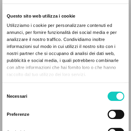
Questo sito web utilizza i cookie
Utilizziamo i cookie per personalizzare contenuti ed
Farina Renato
Intervista
annunci, per fornire funzionalità dei social media e per
Giussani Luigi
Autore
IL PROGETTO
analizzare il nostro traffico. Condividiamo inoltre
informazioni sul modo in cui utilizzi il nostro sito con i
Il portale raccoglie e rende accessibili gli scritti
Inglese
nostri partner che si occupano di analisi dei dati web,
30 Days
di Luigi Giussani: quasi 5000 voci bibliografiche,
pubblicità e social media, i quali potrebbero combinarle
2002
testi integrali in 5 lingue e percorsi tematici
con altre informazioni che hai fornito loro o che hanno
Pagine: 6
dedicati.
raccolto dal tuo utilizzo dei loro servizi.
Selezione
NAVIGA
ULTIMO AGGIORNAMENTO
Necessari
del
27/02/2020
consenso
Ricerca avanzata »
Il PerCorso
Preferenze
Contatti
Login
LEGGI IL FULL TEXT NELL'EDIZIONE