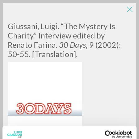
Giussani, Luigi. “The Mystery Is
Charity.” Interview edited by
Renato Farina.
30 Days
, 9 (2002):
50-55. [Translation].
A
Z
0
DOCUMENTI TROVATI
RISULTATI SUCCESSIVI