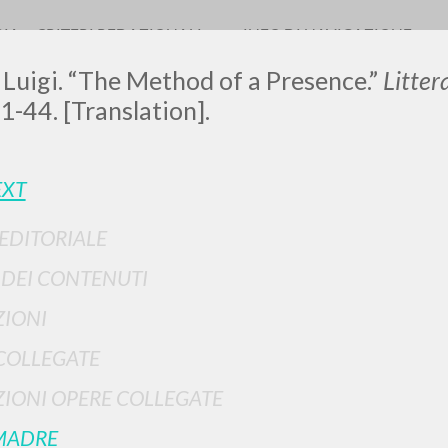
RIA
CRITERI REDAZIONALI
INFO DI NAVIGAZIONE
 Luigi. “The Method of a Presence.”
Litte
1-44. [Translation].
EXT
 EDITORIALE
RICERCA AVANZATA
i risultati ancora più precisi? Utilizza la
I DEI CONTENUTI
0
DOCUMENTI TROVATI
IONI
Visualizza dettagli per tipologia
COLLEGATE
LINGUA
AUTORE
ANNO
IONI OPERE COLLEGATE
MADRE