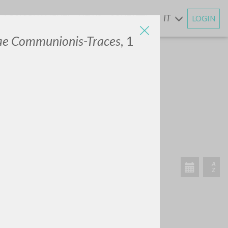
AGGIORNAMENTI
NEWS
CONTATTI
IT
LOGIN
E
rae Communionis-Traces
, 1
CERCA
Frase esatta
 »
ATTIVITÀ RECENTI
A
Z