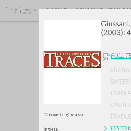
BIOGRAFIA
BIBLIOGRAFIA SECONDA
Giussani,
(2003): 4
FULL T
STORIA
Vuo
SINTES
TRADUZ
OPERE 
TIPOLOGIA OPERA
Giussani Luigi
Autore
TRADUZ
TESTO 
Inglese