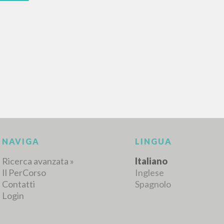
RISULTATI SUCCESSIVI
NAVIGA
LINGUA
Ricerca avanzata »
Italiano
Il PerCorso
Inglese