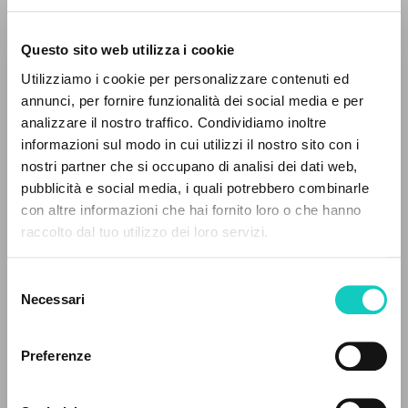
Questo sito web utilizza i cookie
Utilizziamo i cookie per personalizzare contenuti ed
annunci, per fornire funzionalità dei social media e per
IL PROGETTO
analizzare il nostro traffico. Condividiamo inoltre
informazioni sul modo in cui utilizzi il nostro sito con i
Il portale raccoglie e rende accessibili gli scritti
Giussani Luigi
Autore
nostri partner che si occupano di analisi dei dati web,
di Luigi Giussani: quasi 5000 voci bibliografiche,
Haydn Franz Joseph
Compositore
pubblicità e social media, i quali potrebbero combinarle
testi integrali in 5 lingue e percorsi tematici
con altre informazioni che hai fornito loro o che hanno
dedicati.
PHILIPS
raccolto dal tuo utilizzo dei loro servizi.
Inglese
2000
Selezione
Pagine: 5
NAVIGA
Necessari
del
consenso
Ricerca avanzata »
Il PerCorso
Preferenze
Contatti
ULTIMO AGGIORNAMENTO
21/05/2025
Login