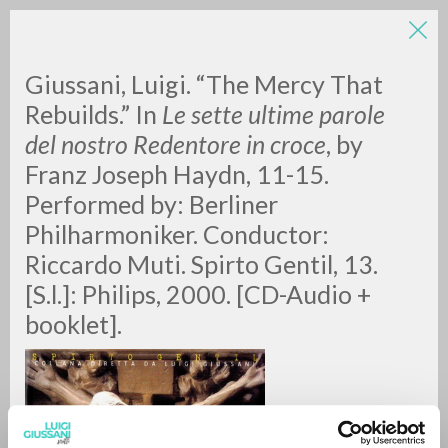
Giussani, Luigi. “The Mercy That
Rebuilds.” In
Le sette ultime parole
del nostro Redentore in croce
, by
Franz Joseph Haydn, 11-15.
A
Z
Performed by: Berliner
Philharmoniker. Conductor:
0
DOCUMENTI TROVATI
Riccardo Muti. Spirto Gentil, 13.
[S.l.]: Philips, 2000. [CD-Audio +
booklet].
RISULTATI SUCCESSIVI