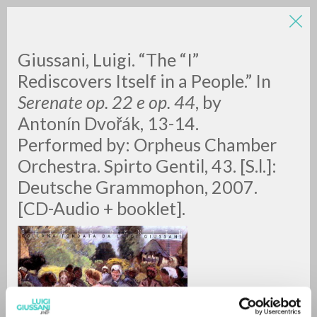
Giussani, Luigi. “The “I”
Rediscovers Itself in a People.” In
Serenate op. 22 e op. 44
, by
Antonín Dvořák, 13-14.
Performed by: Orpheus Chamber
Orchestra. Spirto Gentil, 43. [S.l.]:
RICERCA AVANZATA »
Deutsche Grammophon, 2007.
A
Z
[CD-Audio + booklet].
0
DOCUMENTI TROVATI
RISULTATI SUCCESSIVI