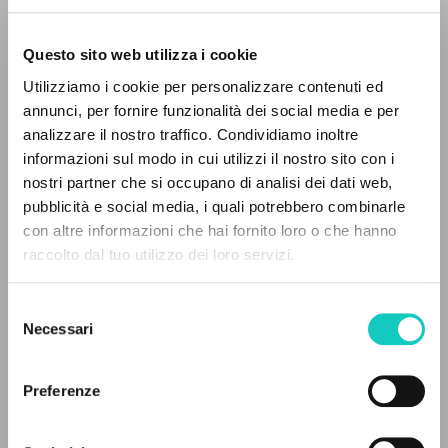
Questo sito web utilizza i cookie
Utilizziamo i cookie per personalizzare contenuti ed
annunci, per fornire funzionalità dei social media e per
analizzare il nostro traffico. Condividiamo inoltre
Dvořák Antonín
Compositore
informazioni sul modo in cui utilizzi il nostro sito con i
Giussani Luigi
Autore
nostri partner che si occupano di analisi dei dati web,
pubblicità e social media, i quali potrebbero combinarle
Deutsche Grammophon
IL PROGETTO
con altre informazioni che hai fornito loro o che hanno
Inglese
raccolto dal tuo utilizzo dei loro servizi.
Il portale raccoglie e rende accessibili gli scritti
2007
Pagine: 2
di Luigi Giussani: quasi 5000 voci bibliografiche,
Selezione
testi integrali in 5 lingue e percorsi tematici
Necessari
del
dedicati.
consenso
ULTIMO AGGIORNAMENTO
Preferenze
28/05/2025
NAVIGA