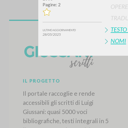
Pagine: 2
OPERE
TRADU
TESTO
ULTIMO AGGIORNAMENTO
28/05/2025
NOMI
IL PROGETTO
Il portale raccoglie e rende
accessibili gli scritti di Luigi
Giussani: quasi 5000 voci
bibliografiche, testi integrali in 5