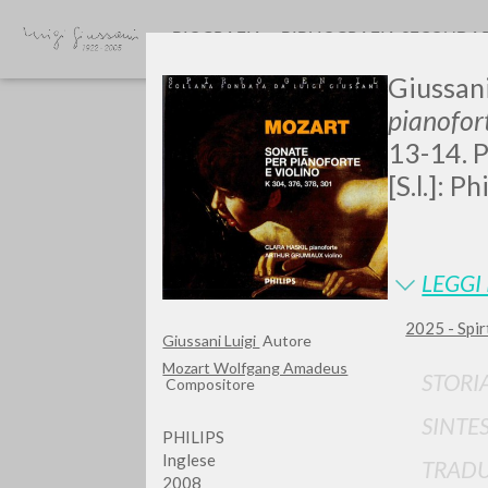
BIOGRAFIA
BIBLIOGRAFIA SECONDA
Giussani
pianofor
13-14. P
[S.l.]: P
LEGGI 
TIPOLOGIA OPERA
2025 - Spir
Giussani Luigi
Autore
Mozart Wolfgang Amadeus
STORI
Compositore
SINTE
PHILIPS
Inglese
TRADU
2008