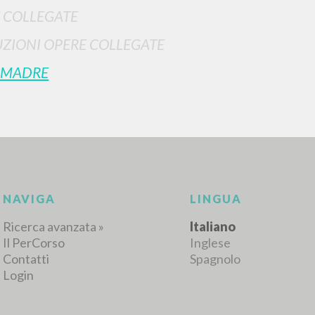
 COLLEGATE
ZIONI OPERE COLLEGATE
 MADRE
NAVIGA
LINGUA
Ricerca avanzata »
Italiano
Il PerCorso
Inglese
Contatti
Spagnolo
Login