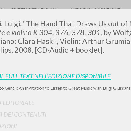
RIA
CRITERI REDAZIONALI
INFO DI NAVIGAZIONE
, Luigi. “The Hand That Draws Us out of 
te e violino K 304, 376, 378, 301
, by Wol
iano: Clara Haskil, Violin: Arthur Grumiau
hilips, 2008. [CD-Audio + booklet].
0
DOCUMENTI TROVATI
Visualizza dettagli per tipologia
IL FULL TEXT NELL'EDIZIONE DISPONIBILE
LINGUA
AUTORE
ANNO
to Gentil: An Invitation to Listen to Great Music with Luigi Giussani 
A EDITORIALE
SI DEI CONTENUTI
ZIONI
RISULTATI SUCCESSIVI