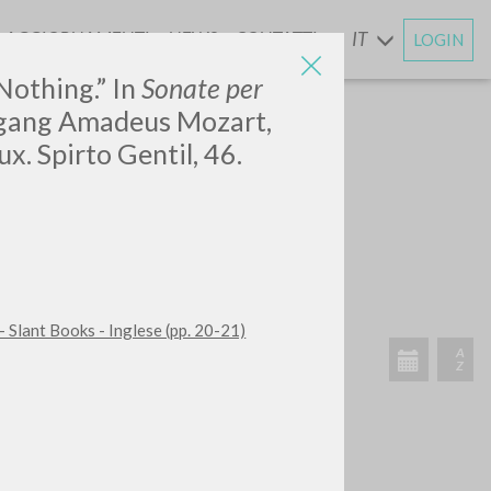
AGGIORNAMENTI
NEWS
CONTATTI
IT
LOGIN
E
Nothing.”
In
Sonate per
fgang Amadeus Mozart,
x. Spirto Gentil, 46.
ATTIVITÀ RECENTI
- Slant Books - Inglese (pp. 20-21)
A
Z