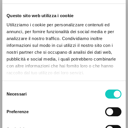
Questo sito web utilizza i cookie
RICERCA AVANZATA »
Utilizziamo i cookie per personalizzare contenuti ed
A
Z
annunci, per fornire funzionalità dei social media e per
analizzare il nostro traffico. Condividiamo inoltre
Giussani Luigi
Autore
0
DOCUMENTI TROVATI
informazioni sul modo in cui utilizzi il nostro sito con i
nostri partner che si occupano di analisi dei dati web,
Inglese
pubblicità e social media, i quali potrebbero combinarle
Litterae Communionis-Traces
con altre informazioni che hai fornito loro o che hanno
2003
Pagine: 1
raccolto dal tuo utilizzo dei loro servizi.
RISULTATI SUCCESSIVI
Selezione
Necessari
del
ULTIMO AGGIORNAMENTO
consenso
05/11/2019
Preferenze