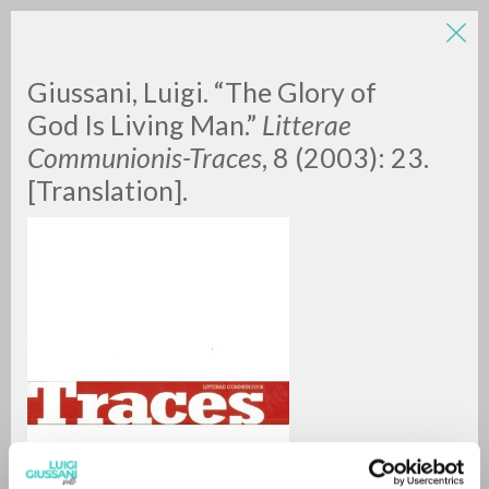
LUIGI
Giussani, Luigi. “The Glory of
God Is Living Man.”
Litterae
Communionis-Traces
, 8 (2003): 23.
GIUSSANI
[Translation].
scritti