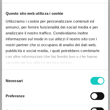
Questo sito web utilizza i cookie
Utilizziamo i cookie per personalizzare contenuti ed
annunci, per fornire funzionalità dei social media e per
analizzare il nostro traffico. Condividiamo inoltre
informazioni sul modo in cui utilizzi il nostro sito con i
nostri partner che si occupano di analisi dei dati web,
pubblicità e social media, i quali potrebbero combinarle
Giussani Luigi
Autore
IL PROGETTO
con altre informazioni che hai fornito loro o che hanno
raccolto dal tuo utilizzo dei loro servizi.
Inglese
Il portale raccoglie e rende accessibili gli scritti
Litterae Communionis-Traces
di Luigi Giussani: quasi 5000 voci bibliografiche,
2007
Selezione
testi integrali in 5 lingue e percorsi tematici
Necessari
del
dedicati.
consenso
Preferenze
ULTIMO AGGIORNAMENTO
07/07/2025
NAVIGA