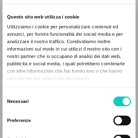
Questo sito web utilizza i cookie
RICERCA AVANZATA »
Giussani Luigi
Autore
Utilizziamo i cookie per personalizzare contenuti ed
A
Z
annunci, per fornire funzionalità dei social media e per
Inglese
analizzare il nostro traffico. Condividiamo inoltre
30 Days
0
DOCUMENTI TROVATI
1992
informazioni sul modo in cui utilizzi il nostro sito con i
Pagine: 14
nostri partner che si occupano di analisi dei dati web,
pubblicità e social media, i quali potrebbero combinarle
con altre informazioni che hai fornito loro o che hanno
raccolto dal tuo utilizzo dei loro servizi.
RISULTATI SUCCESSIVI
ULTIMO AGGIORNAMENTO
17/02/2020
Selezione
Necessari
del
consenso
FULL TEXT
Preferenze
STORIA EDITORIALE