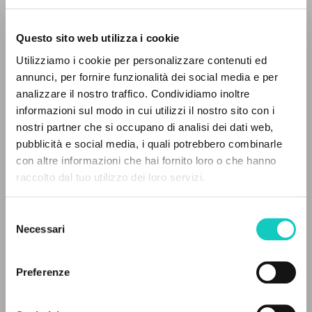
Questo sito web utilizza i cookie
Utilizziamo i cookie per personalizzare contenuti ed
annunci, per fornire funzionalità dei social media e per
IL PROGETTO
analizzare il nostro traffico. Condividiamo inoltre
Giussani Luigi
Autore
informazioni sul modo in cui utilizzi il nostro sito con i
Il portale raccoglie e rende accessibili gli scritti
nostri partner che si occupano di analisi dei dati web,
Inglese
di Luigi Giussani: quasi 5000 voci bibliografiche,
pubblicità e social media, i quali potrebbero combinarle
Litterae Communionis-Traces
testi integrali in 5 lingue e percorsi tematici
con altre informazioni che hai fornito loro o che hanno
2003
dedicati.
Pagine: 4
raccolto dal tuo utilizzo dei loro servizi.
Selezione
NAVIGA
Necessari
del
ULTIMO AGGIORNAMENTO
consenso
04/10/2019
Ricerca avanzata »
Il PerCorso
Preferenze
Contatti
Login