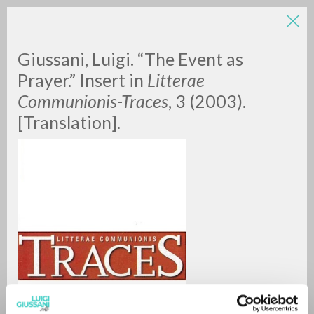
Giussani, Luigi. “The Event as
Prayer.” Insert in
Litterae
Communionis-Traces
, 3 (2003).
[Translation].
A
Z
0
DOCUMENTI TROVATI
RISULTATI SUCCESSIVI