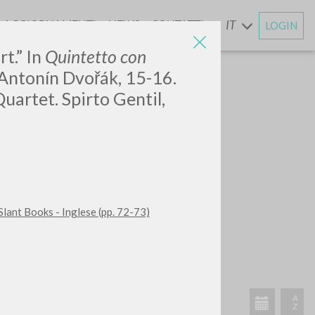
AGGIORNAMENTI
NEWS
CONTATTI
IT
LOGIN
E
t.” In
Quintetto con
 Antonín Dvořák, 15-16.
uartet. Spirto Gentil,
Slant Books - Inglese (pp. 72-73)