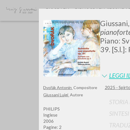
BIOGRAFIA
BIBLIOGRAFIA SECONDA
Giussani,
pianoforte
Piano: Sv
39. [S.l.]
GIU
LEGGI I
2025 - Spirto
Dvořák Antonín
Compositore
Giussani Luigi
Autore
STORIA
PHILIPS
SINTES
Inglese
2006
TRADUZ
Pagine: 2