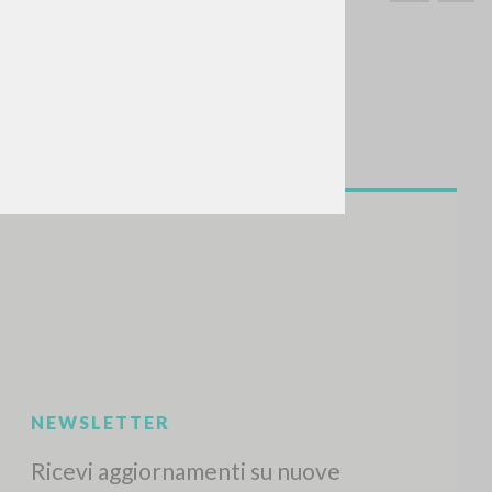
CERCA
Frase esatta
 »
ATTIVITÀ RECENTI
A
Z