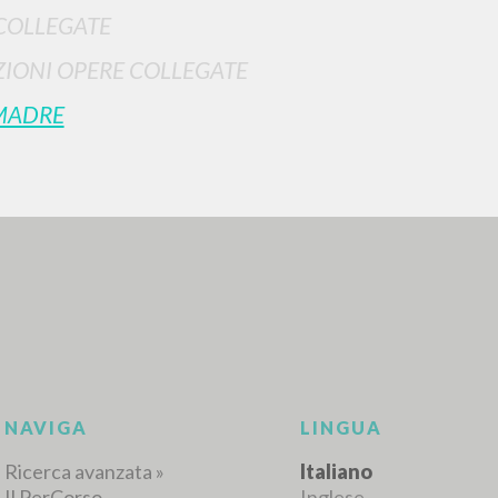
COLLEGATE
IONI OPERE COLLEGATE
MADRE
RICERCA AVANZATA
i risultati ancora più precisi? Utilizza la
0
DOCUMENTI TROVATI
Visualizza dettagli per tipologia
LINGUA
AUTORE
ANNO