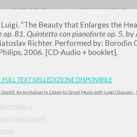
RIA
CRITERI REDAZIONALI
INFO DI NAVIGAZIONE
 Luigi. “The Beauty that Enlarges the Hear
 op. 81. Quintetto con pianoforte op. 5
, by
iatoslav Richter. Performed by: Borodin Q
: Philips, 2006. [CD-Audio + booklet].
LUIGI
SSANI
L FULL TEXT NELL'EDIZIONE DISPONIBILE
 Gentil: An Invitation to Listen to Great Music with Luigi Giussani - 
scritti
 EDITORIALE
I DEI CONTENUTI
IONI