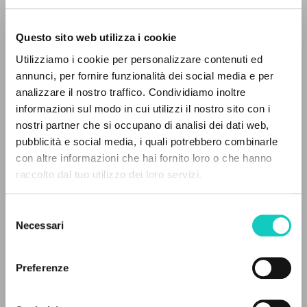
Questo sito web utilizza i cookie
RICERCA AVANZATA »
Utilizziamo i cookie per personalizzare contenuti ed
A
Z
annunci, per fornire funzionalità dei social media e per
analizzare il nostro traffico. Condividiamo inoltre
0
DOCUMENTI TROVATI
informazioni sul modo in cui utilizzi il nostro sito con i
Giussani Luigi
Autore
nostri partner che si occupano di analisi dei dati web,
pubblicità e social media, i quali potrebbero combinarle
Inglese
con altre informazioni che hai fornito loro o che hanno
Litterae Communionis-Traces
raccolto dal tuo utilizzo dei loro servizi.
2004
RISULTATI SUCCESSIVI
Pagine: 3
Selezione
Necessari
del
consenso
ULTIMO AGGIORNAMENTO
20/01/2020
Preferenze