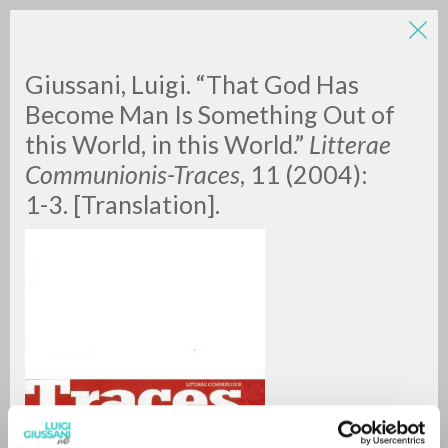
LUIGI
Giussani, Luigi. “That God Has
Become Man Is Something Out of
this World, in this World.”
Litterae
GIUSSANI
Communionis-Traces
, 11 (2004):
1-3. [Translation].
scritti