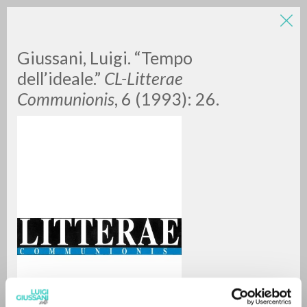
Giussani, Luigi. “Tempo
dell’ideale.”
CL-Litterae
Communionis
, 6 (1993): 26.
RICERCA AVANZATA »
A
Z
0
DOCUMENTI TROVATI
RISULTATI SUCCESSIVI