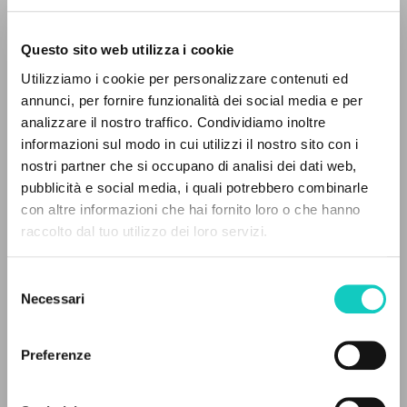
Questo sito web utilizza i cookie
Utilizziamo i cookie per personalizzare contenuti ed
annunci, per fornire funzionalità dei social media e per
Giussani Luigi
Autore
analizzare il nostro traffico. Condividiamo inoltre
informazioni sul modo in cui utilizzi il nostro sito con i
Italiano
CL-Litterae Communionis
nostri partner che si occupano di analisi dei dati web,
1993
pubblicità e social media, i quali potrebbero combinarle
Pagine: 1
IL PROGETTO
con altre informazioni che hai fornito loro o che hanno
raccolto dal tuo utilizzo dei loro servizi.
Il portale raccoglie e rende accessibili gli scritti
di Luigi Giussani: quasi 5000 voci bibliografiche,
Selezione
ULTIMO AGGIORNAMENTO
testi integrali in 5 lingue e percorsi tematici
22/01/2021
Necessari
del
dedicati.
consenso
Preferenze
NAVIGA
LEGGI IL FULL TEXT NELL'EDIZIONE