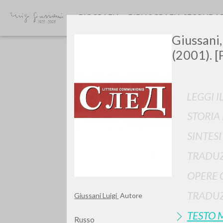
BIOGRAFIA
BIBLIOGRAFIA SECONDA
Giussani,
(2001). [
LEGGI I
STORIA
Vuo
SINTES
TRADUZ
OPERE 
TIPOLOGIA OPERA
TRADUZ
Giussani Luigi
Autore
TESTO 
Russo