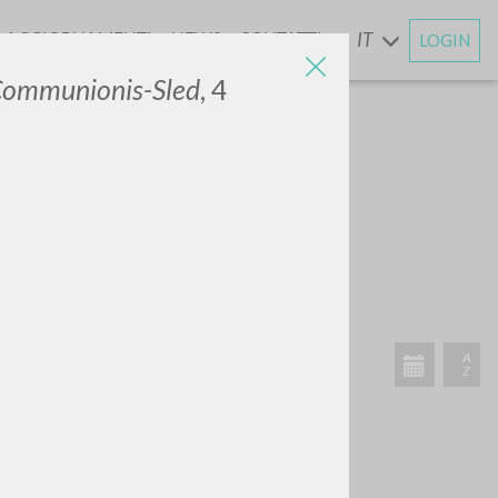
AGGIORNAMENTI
NEWS
CONTATTI
IT
LOGIN
E
 Communionis-Sled
, 4
CERCA
Frase esatta
 »
ATTIVITÀ RECENTI
A
Z