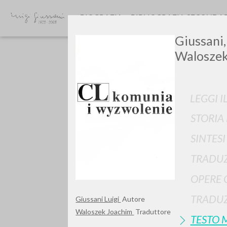
BIOGRAFIA
BIBLIOGRAFIA SECONDA
Giussani,
Waloszek
LEGGI I
STORIA
SINTES
TIPOLOGIA OPERA
TRADUZ
OPERE 
TRADUZ
Giussani Luigi
Autore
Waloszek Joachim
Traduttore
TESTO 