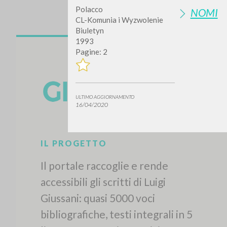
Polacco
NOMI
CL-Komunia i Wyzwolenie
Biuletyn
1993
Pagine: 2
ULTIMO AGGIORNAMENTO
16/04/2020
IL PROGETTO
Il portale raccoglie e rende
accessibili gli scritti di Luigi
Giussani: quasi 5000 voci
bibliografiche, testi integrali in 5