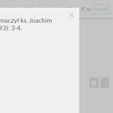
AGGIORNAMENTI
NEWS
CONTATTI
IT
LOGIN
E
umaczył ks. Joachim
93): 3-4.
ATTIVITÀ RECENTI
A
Z