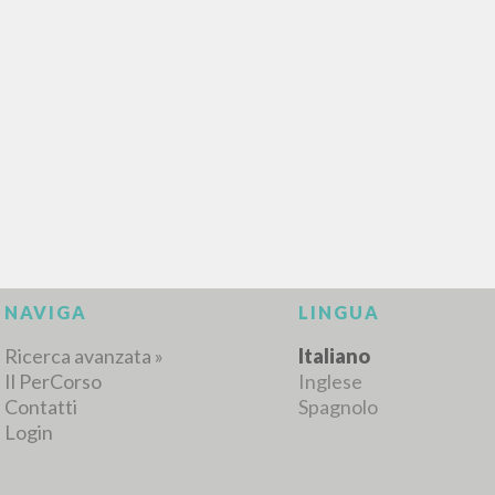
NAVIGA
LINGUA
Ricerca avanzata »
Italiano
Il PerCorso
Inglese
Contatti
Spagnolo
Login