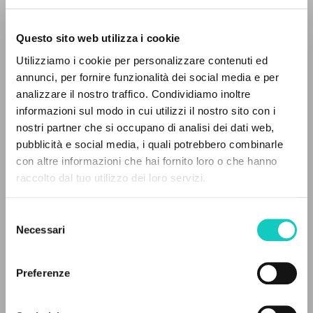
Questo sito web utilizza i cookie
Utilizziamo i cookie per personalizzare contenuti ed
annunci, per fornire funzionalità dei social media e per
analizzare il nostro traffico. Condividiamo inoltre
informazioni sul modo in cui utilizzi il nostro sito con i
Gagliotti B.
Traduttore
nostri partner che si occupano di analisi dei dati web,
Giussani Luigi
Autore
pubblicità e social media, i quali potrebbero combinarle
Murphy Amanda
Traduttore
IL PROGETTO
con altre informazioni che hai fornito loro o che hanno
Vath Chris
Traduttore
raccolto dal tuo utilizzo dei loro servizi.
Il portale raccoglie e rende accessibili gli scritti
di Luigi Giussani: quasi 5000 voci bibliografiche,
Cooperativa Editoriale Nuovo Mondo
Selezione
testi integrali in 5 lingue e percorsi tematici
Inglese
Necessari
del
1993
dedicati.
consenso
Pagine: 1
Preferenze
NAVIGA