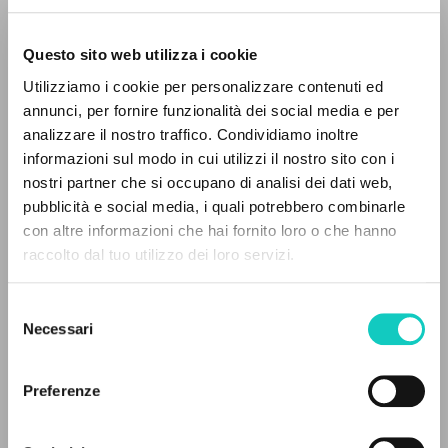
Questo sito web utilizza i cookie
RICERCA AVANZATA »
Utilizziamo i cookie per personalizzare contenuti ed
A
Z
annunci, per fornire funzionalità dei social media e per
Colognesi Pigi
Intervista
analizzare il nostro traffico. Condividiamo inoltre
0
DOCUMENTI TROVATI
Giussani Luigi
Autore
informazioni sul modo in cui utilizzi il nostro sito con i
nostri partner che si occupano di analisi dei dati web,
Italiano
pubblicità e social media, i quali potrebbero combinarle
CL-Litterae Communionis
con altre informazioni che hai fornito loro o che hanno
1988
raccolto dal tuo utilizzo dei loro servizi.
RISULTATI SUCCESSIVI
Pagine: 4
Selezione
Necessari
del
ULTIMO AGGIORNAMENTO
consenso
05/04/2018
Preferenze