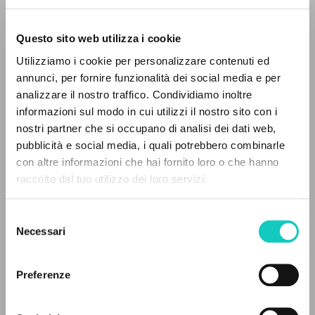
Questo sito web utilizza i cookie
Utilizziamo i cookie per personalizzare contenuti ed
annunci, per fornire funzionalità dei social media e per
analizzare il nostro traffico. Condividiamo inoltre
informazioni sul modo in cui utilizzi il nostro sito con i
nostri partner che si occupano di analisi dei dati web,
Giussani Luigi
Autore
pubblicità e social media, i quali potrebbero combinarle
Pessina Innocente
Intervista
IL PROGETTO
con altre informazioni che hai fornito loro o che hanno
raccolto dal tuo utilizzo dei loro servizi.
Il portale raccoglie e rende accessibili gli scritti
Portoghese BR
di Luigi Giussani: quasi 5000 voci bibliografiche,
Litterae Communionis-Passos edição brasileira
Selezione
2004
testi integrali in 5 lingue e percorsi tematici
Necessari
del
Pagine: 2
dedicati.
consenso
Preferenze
NAVIGA
ULTIMO AGGIORNAMENTO
11/07/2024