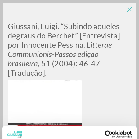
Giussani, Luigi. “Subindo aqueles
degraus do Berchet.” [Entrevista]
por Innocente Pessina.
Litterae
Communionis-Passos edição
brasileira
, 51 (2004): 46-47.
[Tradução].
RICERCA AVANZATA »
A
Z
0
DOCUMENTI TROVATI
RISULTATI SUCCESSIVI