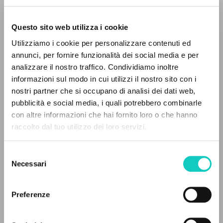
Questo sito web utilizza i cookie
Utilizziamo i cookie per personalizzare contenuti ed
Giussani Luigi
Autore
annunci, per fornire funzionalità dei social media e per
analizzare il nostro traffico. Condividiamo inoltre
Italiano
informazioni sul modo in cui utilizzi il nostro sito con i
Avvenire
1987
nostri partner che si occupano di analisi dei dati web,
Pagine: 2
pubblicità e social media, i quali potrebbero combinarle
IL PROGETTO
con altre informazioni che hai fornito loro o che hanno
raccolto dal tuo utilizzo dei loro servizi.
Il portale raccoglie e rende accessibili gli scritti
di Luigi Giussani: quasi 5000 voci bibliografiche,
ULTIMO AGGIORNAMENTO
26/03/2018
Selezione
testi integrali in 5 lingue e percorsi tematici
Necessari
del
dedicati.
consenso
Preferenze
FULL TEXT
NAVIGA