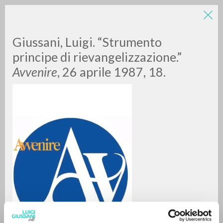
Giussani, Luigi. “Strumento
principe di rievangelizzazione.”
Avvenire
, 26 aprile 1987, 18.
RICERCA AVANZATA »
A
Z
0
DOCUMENTI TROVATI
RISULTATI SUCCESSIVI