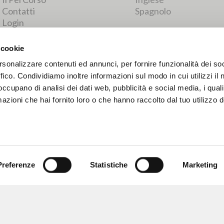
RISULTATI SUCCESSIVI
 cookie
rsonalizzare contenuti ed annunci, per fornire funzionalità dei so
ffico. Condividiamo inoltre informazioni sul modo in cui utilizzi il 
 occupano di analisi dei dati web, pubblicità e social media, i qual
azioni che hai fornito loro o che hanno raccolto dal tuo utilizzo d
Preferenze
Statistiche
Marketing
NAVIGA
LINGUA
Ricerca avanzata »
Italiano
Il PerCorso
Inglese
Contatti
Spagnolo