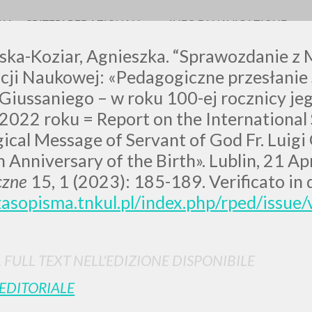
RIA
CRITERI REDAZIONALI
INFO DI NAVIGAZIONE
ka-Koziar, Agnieszka. “Sprawozdanie z
cji Naukowej: «Pedagogiczne przesłanie 
Giussaniego – w roku 100-ej rocznicy jeg
2022 roku = Report on the International 
LUIGI
cal Message of Servant of God Fr. Luigi G
 Anniversary of the Birth». Lublin, 21 Ap
SSANI
czne
15, 1 (2023): 185-189. Verificato in
zasopisma.tnkul.pl/index.php/rped/issue
scritti
L FULL TEXT NELL'EDIZIONE DISPONIBILE
 EDITORIALE