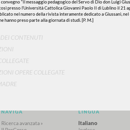
l convegno “Il messaggio pedagogico del Servo di Dio don Luigi Giuss
ltosi presso l’Università Cattolica Giovanni Paolo II di Lublino il 21 
bblicato nel numero della rivista interamente dedicato a Giussani, nel
che hanno preso parte alla giornata di studi. [P. M.]
I DEI CONTENUTI
IONI
RICERCA AVANZATA
i risultati ancora più precisi? Utilizza la
COLLEGATE
IONI OPERE COLLEGATE
0
DOCUMENTI TROVATI
MADRE
Visualizza dettagli per tipologia
LINGUA
AUTORE
ANNO