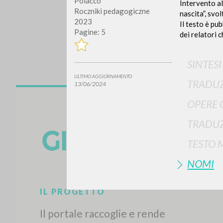
Polacco
Intervento a
Roczniki pedagogiczne
nascita”, svo
2023
Il testo è pu
Pagine: 5
dei relatori 
SINTES
ULTIMO AGGIORNAMENTO
TRADUZ
13/06/2024
Vuo
OPERE 
TRADUZ
TESTO 
NOMI
TIPOLOGIA OPERA