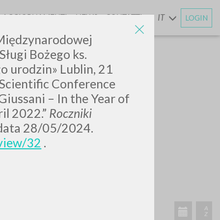
AGGIORNAMENTI
NEWS
CONTATTI
IT
LOGIN
E
 Międzynarodowej
Sługi Bożego ks.
o urodzin» Lublin, 21
Scientific Conference
iussani – In the Year of
ril 2022.”
Roczniki
 data 28/05/2024.
/view/32
.