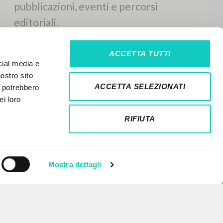
ACCETTA TUTTI
cial media e
nostro sito
ACCETTA SELEZIONATI
i potrebbero
ei loro
RIFIUTA
Mostra dettagli
NEWSLETTER
Ricevi aggiornamenti su nuove
pubblicazioni, eventi e percorsi
editoriali.