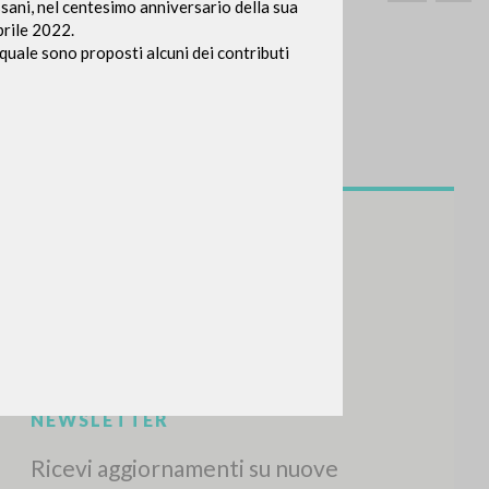
ani, nel centesimo anniversario della sua
aprile 2022.
 quale sono proposti alcuni dei contributi
CERCA
Frase esatta
 »
ATTIVITÀ RECENTI
A
Z