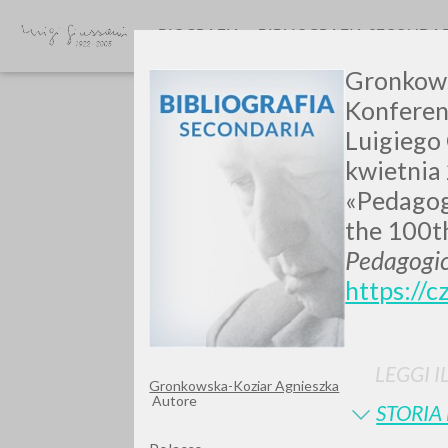
BIOGRAFIA
BIBLIOGRAFIA SECONDA
Gronkows
Konferen
Luigiego 
kwietnia 
«Pedagogi
the 100th
GIU
Pedagogi
https://c
LEGGI I
Gronkowska-Koziar Agnieszka
Autore
STORIA