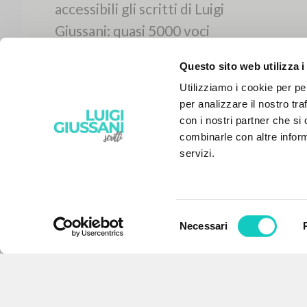
Questo sito web utilizza i
Utilizziamo i cookie per pe
per analizzare il nostro tra
con i nostri partner che si
combinarle con altre inform
servizi.
Selezione
Necessari
IL PROGETTO
del
consenso
Il portale raccoglie e rende
accessibili gli scritti di Luigi
Giussani: quasi 5000 voci