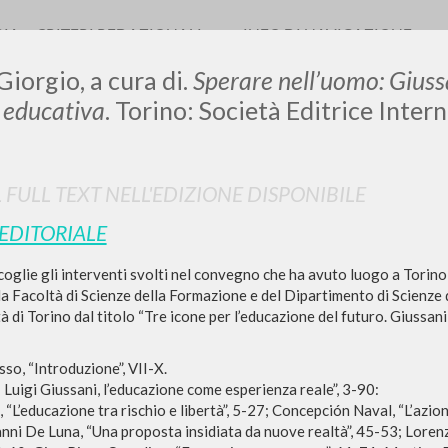
RIA
CRITERI REDAZIONALI
INFO DI NAVIGAZIONE
Giorgio, a cura di.
Sperare nell’uomo: Giuss
 educativa
. Torino: Società Editrice Inter
L FULL TEXT NELL'EDIZIONE DISPONIBILE
 EDITORIALE
RICERCA AVANZATA
i risultati ancora più precisi? Utilizza la
coglie gli interventi svolti nel convegno che ha avuto luogo a Torino
0
DOCUMENTI TROVATI
lla Facoltà di Scienze della Formazione e del Dipartimento di Scienze
à di Torino dal titolo “Tre icone per l’educazione del futuro. Giussani,
Visualizza dettagli per tipologia
so, “Introduzione”, VII-X.
LINGUA
AUTORE
ANNO
 Luigi Giussani, l’educazione come esperienza reale”, 3-90:
 “L’educazione tra rischio e libertà”, 5-27; Concepción Naval, “L’azione
ni De Luna, “Una proposta insidiata da nuove realtà”, 45-53; Lorenz