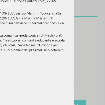
yles, “L’autorità autorevole”, 72-89.
:
”, 93-107; Sergio Manghi, “Educarci alla
, 120-139; Anna Marina Mariani, “Il
acce di un pensiero ri-formatore”, 161-174.
“La comunità «pedagogica» di MacIntyre”,
a, “Tradizione, comunità educante e scuola
à”, 240-248; Sara Nosari, “Un’icona per
e. Luci e ombre del pragmatismo debole di
NEWSLETTER
Ricevi aggiornamenti su nuove