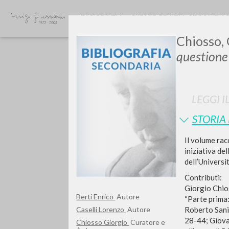
BIOGRAFIA
BIBLIOGRAFIA SECONDA
Chiosso, 
questione
LEGGI I
STORIA
Vuo
Il volume rac
iniziativa de
dell’Universit
Contributi:
Giorgio Chios
TIPOLOGIA OPERA
Berti Enrico
Autore
“Parte prima:
Roberto Sani,
Caselli Lorenzo
Autore
28-44; Giovan
Chiosso Giorgio
Curatore e