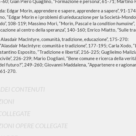
4-60; Gian Piero Quaglino, “Formazione e persona”, 61-71; Martino Fe
da: Edgar Morin, apprendere e sapere, apprendere a sapere”, 91-174
no, “Edgar Morin e i problemi di un’educazione per la Società-Mondo
o”, 108-119; Massimo Mori, “Morin, Pascal e la
condition humaine
”
cazione al centro della speranza”, 140-160; Enrico Miatto, “Sulle tr
RISULTATI SUCCESSIVI
 Alasdair MacIntyre, comunità, tradizione, educazione”, 175-270:
 “Alasdair MacIntyre: comunità e tradizione”, 177-195; Carla Xodo, 
antino Esposito, “Tradizione e libertà”, 216-225; Guglielmo Malizi
 civile”, 226-239; Mario Dogliani, “Bene comune e ricerca della verit
 del futuro?”, 249-260; Giovanni Maddalena, “Appartenere e ragionar
261-270.
I DEI CONTENUTI
IONI
COLLEGATE
NAVIGA
LINGUA
IONI OPERE COLLEGATE
Ricerca avanzata »
Italiano
Il PerCorso
Inglese