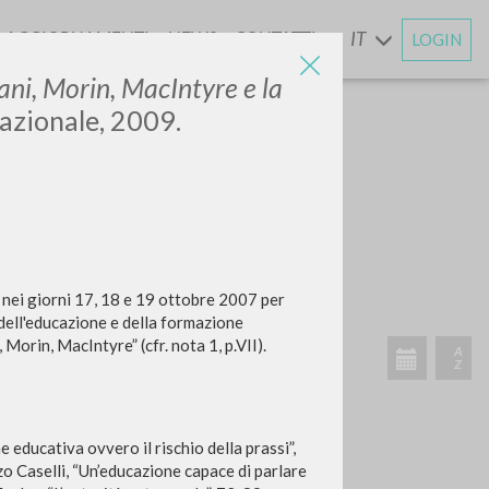
AGGIORNAMENTI
NEWS
CONTATTI
IT
LOGIN
E
ani, Morin, MacIntyre e la
nazionale, 2009.
CERCA
Frase esatta
 »
 nei giorni 17, 18 e 19 ottobre 2007 per
 dell'educazione e della formazione
 Morin, MacIntyre” (cfr. nota 1, p.VII).
ATTIVITÀ RECENTI
 educativa ovvero il rischio della prassi”,
A
o Caselli, “Un’educazione capace di parlare
Z