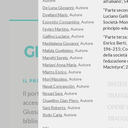
Autore
all’umano”, 5
De Luna Giovanni
Autore
“Parte secon
Dogliani Mario
Autore
Luciano Galli
Società-Mond
Esposito Costantino
Autore
principio-edu
Feyles Martino
Autore
Gallino Luciano
Autore
“Parte terza:
Enrico Berti,
Maddalena Giovanni
Autore
196-215; Cost
Malizia Guglielmo
Autore
della società
Manghi Sergio
Autore
l’educazione
Mariani Anna Maria
Autore
MacIntyre”, 
Miatto Enrico
Autore
Mori Massimo
Autore
SINTES
Naval Concepción
Autore
Nosari Sara
Autore
TRADUZ
Quaglino Gian Piero
Autore
OPERE 
Sani Roberto
Autore
IL PROGETTO
Xodo Carla
Autore
TRADUZ
Il portale raccoglie e rende