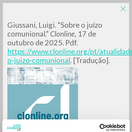
Giussani, Luigi. “Sobre o juízo
comunional.”
Clonline
, 17 de
outubro de 2025. Pdf.
https://www.clonline.org/pt/atualidad
o-juizo-comunional
. [Tradução].
RICERCA AVANZATA »
A
Z
0
DOCUMENTI TROVATI
RISULTATI SUCCESSIVI