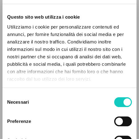
Questo sito web utilizza i cookie
Utilizziamo i cookie per personalizzare contenuti ed
annunci, per fornire funzionalità dei social media e per
analizzare il nostro traffico. Condividiamo inoltre
Giussani Luigi
Autore
informazioni sul modo in cui utilizzi il nostro sito con i
nostri partner che si occupano di analisi dei dati web,
Fraternità di Comunione e Liberazione
pubblicità e social media, i quali potrebbero combinarle
Portoghese
IL PROGETTO
con altre informazioni che hai fornito loro o che hanno
clonline.org
raccolto dal tuo utilizzo dei loro servizi.
2025
Il portale raccoglie e rende accessibili gli scritti
Pagine: 4
di Luigi Giussani: quasi 5000 voci bibliografiche,
Selezione
testi integrali in 5 lingue e percorsi tematici
Necessari
del
dedicati.
consenso
ULTIMO AGGIORNAMENTO
24/04/2026
Preferenze
NAVIGA