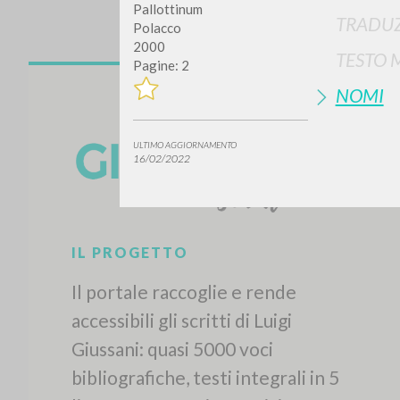
Pallottinum
TRADUZ
Polacco
2000
TESTO 
Pagine: 2
NOMI
ULTIMO AGGIORNAMENTO
16/02/2022
IL PROGETTO
Il portale raccoglie e rende
accessibili gli scritti di Luigi
Giussani: quasi 5000 voci
bibliografiche, testi integrali in 5