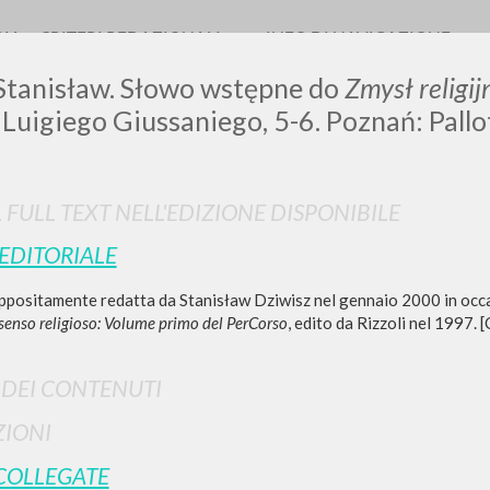
RIA
CRITERI REDAZIONALI
INFO DI NAVIGAZIONE
 Stanisław. Słowo wstępne do
Zmysł religij
, Luigiego Giussaniego, 5-6. Poznań: Pall
0
DOCUMENTI TROVATI
L FULL TEXT NELL'EDIZIONE DISPONIBILE
 EDITORIALE
Visualizza dettagli per tipologia
ppositamente redatta da Stanisław Dziwisz nel gennaio 2000 in occas
LINGUA
AUTORE
ANNO
 senso religioso: Volume primo del PerCorso
, edito da Rizzoli nel 1997. [C
I DEI CONTENUTI
IONI
COLLEGATE
RISULTATI SUCCESSIVI