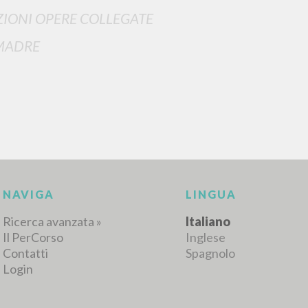
IONI OPERE COLLEGATE
MADRE
NAVIGA
LINGUA
Ricerca avanzata »
Italiano
Il PerCorso
Inglese
Contatti
Spagnolo
Login