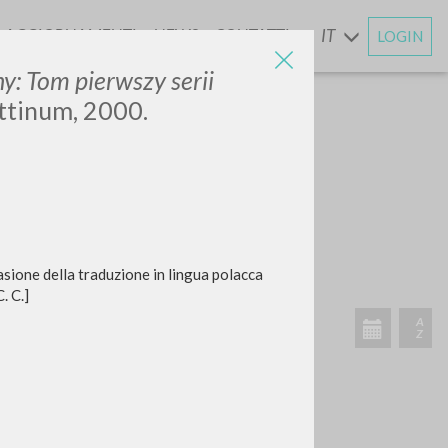
AGGIORNAMENTI
NEWS
CONTATTI
IT
LOGIN
E
ny: Tom pierwszy serii
ottinum, 2000.
ione della traduzione in lingua polacca
ATTIVITÀ RECENTI
. C.]
A
Z