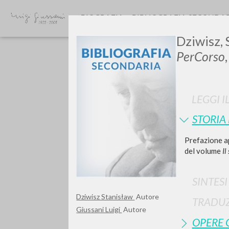
BIOGRAFIA
BIBLIOGRAFIA SECONDA
Dziwisz,
PerCorso
LEGGI I
STORIA
Prefazione a
TIPOLOGIA OPERA
del volume
Il
SINTES
Dziwisz Stanisław
Autore
TRADUZ
Giussani Luigi
Autore
OPERE 