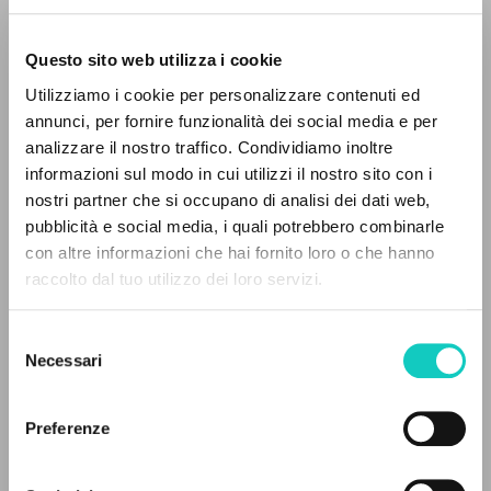
Questo sito web utilizza i cookie
Utilizziamo i cookie per personalizzare contenuti ed
annunci, per fornire funzionalità dei social media e per
analizzare il nostro traffico. Condividiamo inoltre
Giussani Luigi
Autore
informazioni sul modo in cui utilizzi il nostro sito con i
nostri partner che si occupano di analisi dei dati web,
Russo
pubblicità e social media, i quali potrebbero combinarle
Litterae Communionis-Sled
IL PROGETTO
con altre informazioni che hai fornito loro o che hanno
2000
Pagine: 2
raccolto dal tuo utilizzo dei loro servizi.
Il portale raccoglie e rende accessibili gli scritti
di Luigi Giussani: quasi 5000 voci bibliografiche,
Selezione
testi integrali in 5 lingue e percorsi tematici
Necessari
del
ULTIMO AGGIORNAMENTO
dedicati.
consenso
05/03/2020
Preferenze
NAVIGA