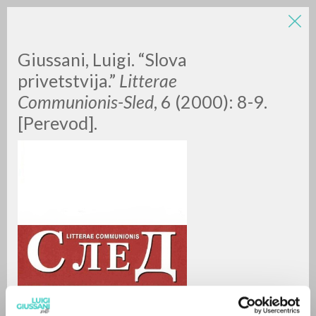
Giussani, Luigi. “Slova
privetstvija.”
Litterae
Communionis-Sled
, 6 (2000): 8-9.
[Perevod].
RICERCA AVANZATA »
A
Z
0
DOCUMENTI TROVATI
RISULTATI SUCCESSIVI