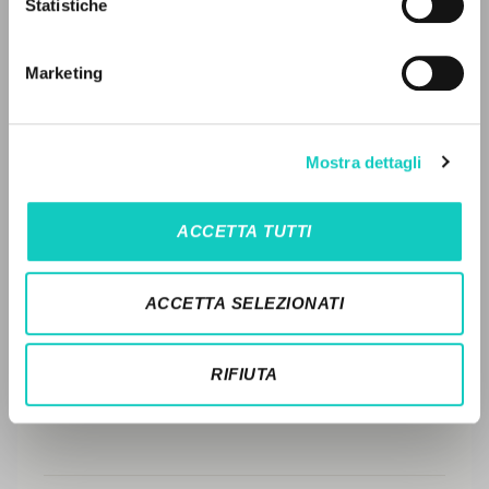
LEGGI IL FULL TEXT NELL'EDIZIONE
Statistiche
Ricerca avanzata »
DISPONIBILE
Il PerCorso
Contatti
STORIA EDITORIALE
Marketing
Login
SINTESI DEI CONTENUTI
TRADUZIONI
LINGUA
Mostra dettagli
OPERE COLLEGATE
Italiano
Inglese
Spagnolo
ACCETTA TUTTI
TRADUZIONI OPERE COLLEGATE
NEWSLETTER
TESTO MADRE
ACCETTA SELEZIONATI
Ricevi aggiornamenti su nuove pubblicazioni,
NOMI
eventi e percorsi editoriali.
RIFIUTA
Iscriviti