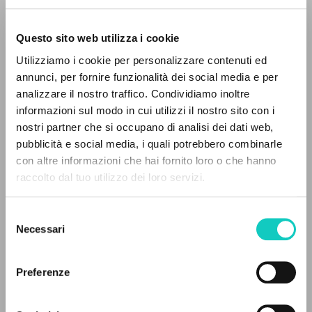
Questo sito web utilizza i cookie
RICERCA AVANZATA »
Utilizziamo i cookie per personalizzare contenuti ed
A
Z
annunci, per fornire funzionalità dei social media e per
analizzare il nostro traffico. Condividiamo inoltre
0
DOCUMENTI TROVATI
informazioni sul modo in cui utilizzi il nostro sito con i
Giussani Luigi
Autore
nostri partner che si occupano di analisi dei dati web,
pubblicità e social media, i quali potrebbero combinarle
Portoghese
con altre informazioni che hai fornito loro o che hanno
Litterae Communionis-Passos ediçao portuguesa
raccolto dal tuo utilizzo dei loro servizi.
2004
RISULTATI SUCCESSIVI
Pagine: 3
Selezione
Necessari
del
consenso
ULTIMO AGGIORNAMENTO
04/08/2024
Preferenze