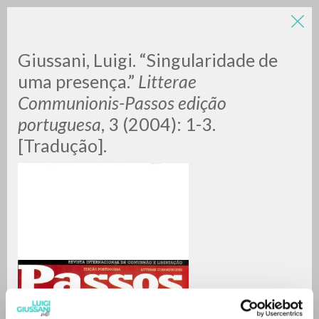
LUIGI
Giussani, Luigi. “Singularidade de
uma presença.”
Litterae
Communionis-Passos edição
GIUSSANI
portuguesa
, 3 (2004): 1-3.
[Tradução].
scritti