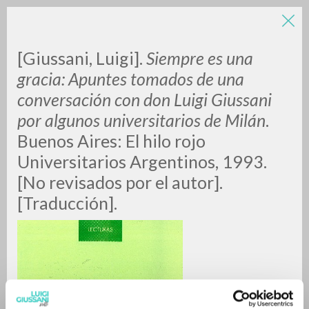
[Giussani, Luigi].
Siempre es una
gracia: Apuntes tomados de una
conversación con don Luigi Giussani
por algunos universitarios de Milán
.
Buenos Aires:
El hilo rojo
Universitarios Argentinos, 1993.
RICERCA AVANZATA »
[No revisados por el autor].
A
Z
[Traducción].
0
DOCUMENTI TROVATI
RISULTATI SUCCESSIVI