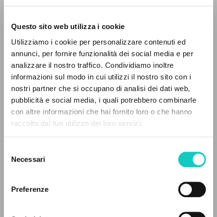
Questo sito web utilizza i cookie
Utilizziamo i cookie per personalizzare contenuti ed
annunci, per fornire funzionalità dei social media e per
analizzare il nostro traffico. Condividiamo inoltre
informazioni sul modo in cui utilizzi il nostro sito con i
nostri partner che si occupano di analisi dei dati web,
pubblicità e social media, i quali potrebbero combinarle
IL PROGETTO
con altre informazioni che hai fornito loro o che hanno
raccolto dal tuo utilizzo dei loro servizi.
Il portale raccoglie e rende accessibili gli scritti
Giussani Luigi
Autore
di Luigi Giussani: quasi 5000 voci bibliografiche,
Janún Mariana
Traduttore
Selezione
testi integrali in 5 lingue e percorsi tematici
Sisto Martín H.
Revisore
Necessari
del
dedicati.
consenso
El hilo rojo Universitarios Argentinos
Spagnolo
Preferenze
1993
NAVIGA
Pagine: 16