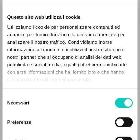
Questo sito web utilizza i cookie
Utilizziamo i cookie per personalizzare contenuti ed
annunci, per fornire funzionalità dei social media e per
Giussani Luigi
Autore
analizzare il nostro traffico. Condividiamo inoltre
informazioni sul modo in cui utilizzi il nostro sito con i
Russo
Litterae Communionis-Sled
nostri partner che si occupano di analisi dei dati web,
2003
pubblicità e social media, i quali potrebbero combinarle
Pagine: 1
IL PROGETTO
con altre informazioni che hai fornito loro o che hanno
raccolto dal tuo utilizzo dei loro servizi.
Il portale raccoglie e rende accessibili gli scritti
di Luigi Giussani: quasi 5000 voci bibliografiche,
Selezione
ULTIMO AGGIORNAMENTO
testi integrali in 5 lingue e percorsi tematici
14/07/2020
Necessari
del
dedicati.
consenso
Preferenze
NAVIGA
LEGGI IL FULL TEXT NELL'EDIZIONE
DISPONIBILE