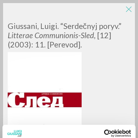
Giussani, Luigi. “Serdečnyj poryv.”
Litterae Communionis-Sled
, [12]
(2003): 11. [Perevod].
RICERCA AVANZATA »
A
Z
0
DOCUMENTI TROVATI
RISULTATI SUCCESSIVI