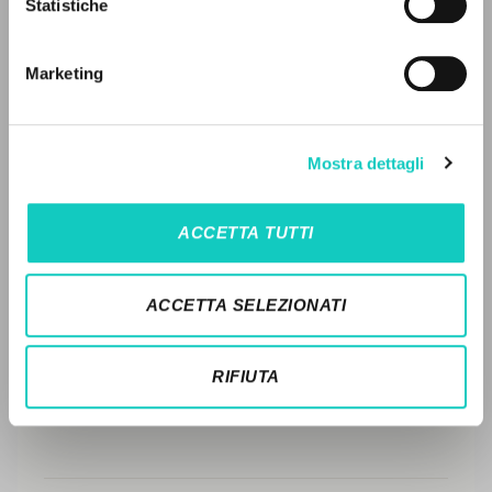
Statistiche
Ricerca avanzata »
Il PerCorso
STORIA EDITORIALE
Contatti
Marketing
SINTESI DEI CONTENUTI
Login
TRADUZIONI
LINGUA
Mostra dettagli
OPERE COLLEGATE
Italiano
Inglese
Spagnolo
TRADUZIONI OPERE COLLEGATE
ACCETTA TUTTI
TESTO MADRE
NEWSLETTER
NOMI
ACCETTA SELEZIONATI
Ricevi aggiornamenti su nuove pubblicazioni,
eventi e percorsi editoriali.
RIFIUTA
Iscriviti