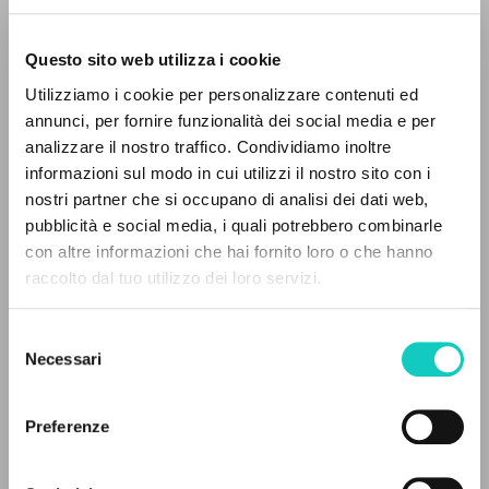
Questo sito web utilizza i cookie
Utilizziamo i cookie per personalizzare contenuti ed
annunci, per fornire funzionalità dei social media e per
IL PROGETTO
analizzare il nostro traffico. Condividiamo inoltre
informazioni sul modo in cui utilizzi il nostro sito con i
Il portale raccoglie e rende accessibili gli scritti
nostri partner che si occupano di analisi dei dati web,
di Luigi Giussani: quasi 5000 voci bibliografiche,
pubblicità e social media, i quali potrebbero combinarle
testi integrali in 5 lingue e percorsi tematici
con altre informazioni che hai fornito loro o che hanno
dedicati.
Serrano Vicente Juan
Autore
raccolto dal tuo utilizzo dei loro servizi.
Spagnolo
Selezione
2017
NAVIGA
Necessari
del
Pagine: 604
consenso
Ricerca avanzata »
Il PerCorso
Preferenze
Contatti
Login
ULTIMO AGGIORNAMENTO
25/01/2022