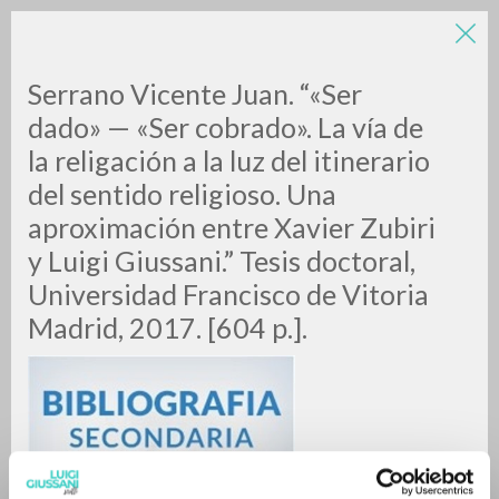
Serrano Vicente Juan. “«Ser
dado» — «Ser cobrado». La vía de
la religación a la luz del itinerario
del sentido religioso. Una
A
Z
aproximación entre Xavier Zubiri
y Luigi Giussani.” Tesis doctoral,
0
DOCUMENTI TROVATI
Universidad Francisco de Vitoria
Madrid, 2017. [604 p.].
RISULTATI SUCCESSIVI