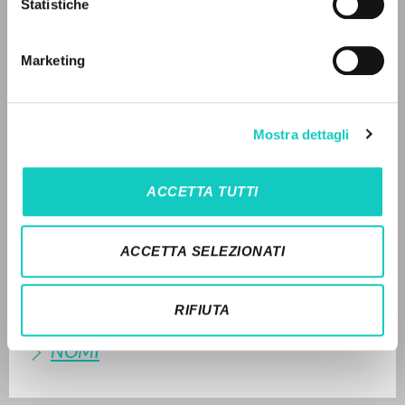
Statistiche
Ricerca avanzata »
LEGGI IL FULL TEXT NELL'EDIZIONE
Il PerCorso
DISPONIBILE
Contatti
Marketing
Login
2002 - La autoconciencia del cosmos - Ediciones
Encuentro - Spagnolo (pp. 15-34)
STORIA EDITORIALE
LINGUA
Mostra dettagli
SINTESI DEI CONTENUTI
Italiano
Inglese
Spagnolo
ACCETTA TUTTI
TRADUZIONI
NEWSLETTER
OPERE COLLEGATE
ACCETTA SELEZIONATI
Ricevi aggiornamenti su nuove pubblicazioni,
TRADUZIONI OPERE COLLEGATE
eventi e percorsi editoriali.
RIFIUTA
TESTO MADRE
NOMI
Iscriviti