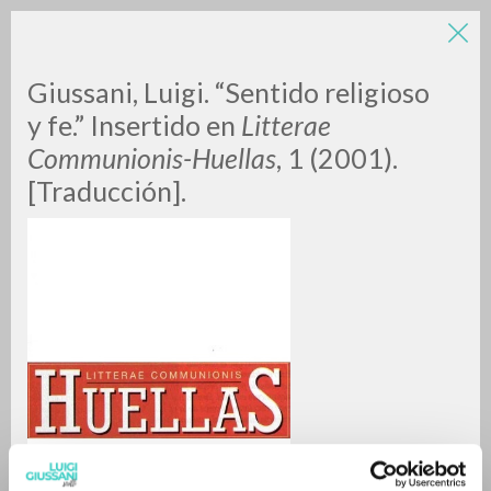
Giussani, Luigi. “Sentido religioso
y fe.” Insertido en
Litterae
Communionis-Huellas
, 1 (2001).
[Traducción].
RICERCA AVANZATA »
A
Z
0
DOCUMENTI TROVATI
RISULTATI SUCCESSIVI