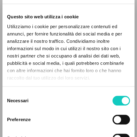
Questo sito web utilizza i cookie
Utilizziamo i cookie per personalizzare contenuti ed
annunci, per fornire funzionalità dei social media e per
analizzare il nostro traffico. Condividiamo inoltre
Giussani Luigi
Autore
informazioni sul modo in cui utilizzi il nostro sito con i
nostri partner che si occupano di analisi dei dati web,
Spagnolo
pubblicità e social media, i quali potrebbero combinarle
Litterae Communionis-Huellas
IL PROGETTO
con altre informazioni che hai fornito loro o che hanno
2001
Pagine: 16
raccolto dal tuo utilizzo dei loro servizi.
Il portale raccoglie e rende accessibili gli scritti
di Luigi Giussani: quasi 5000 voci bibliografiche,
Selezione
testi integrali in 5 lingue e percorsi tematici
Necessari
del
ULTIMO AGGIORNAMENTO
dedicati.
consenso
24/07/2020
Preferenze
NAVIGA