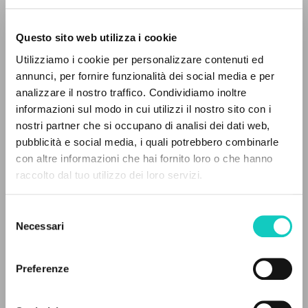
Questo sito web utilizza i cookie
RICERCA AVANZATA »
Utilizziamo i cookie per personalizzare contenuti ed
A
Z
annunci, per fornire funzionalità dei social media e per
analizzare il nostro traffico. Condividiamo inoltre
0
DOCUMENTI TROVATI
informazioni sul modo in cui utilizzi il nostro sito con i
Giussani Luigi
Autore
nostri partner che si occupano di analisi dei dati web,
pubblicità e social media, i quali potrebbero combinarle
Francese
con altre informazioni che hai fornito loro o che hanno
Litterae Communionis-Traces
raccolto dal tuo utilizzo dei loro servizi.
2004
RISULTATI SUCCESSIVI
Pagine: 3
Selezione
Necessari
del
consenso
ULTIMO AGGIORNAMENTO
04/05/2020
Preferenze