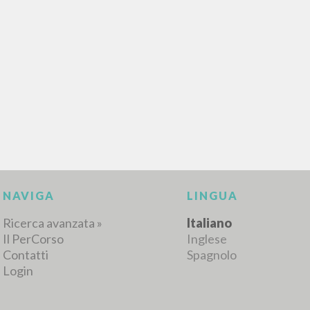
NAVIGA
LINGUA
Ricerca avanzata »
Italiano
Il PerCorso
Inglese
Contatti
Spagnolo
Login