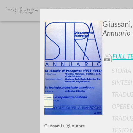
BIOGRAFIA
BIBLIOGRAFIA SECONDA
Giussani,
Annuario 
FULL T
STORIA
SINTES
TIPOLOGIA OPERA
TRADUZ
OPERE 
TRADUZ
Giussani Luigi
Autore
TESTO 