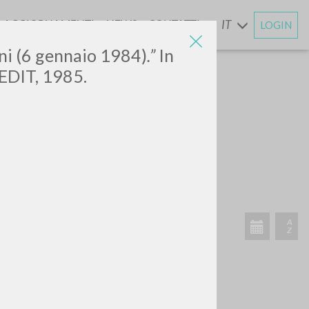
AGGIORNAMENTI
NEWS
CONTATTI
IT
LOGIN
E
ani (6 gennaio 1984)
.”
In
 EDIT, 1985.
ATTIVITÀ RECENTI
A
Z