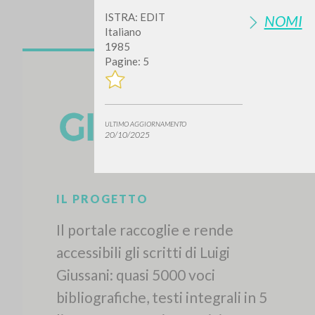
ISTRA: EDIT
NOMI
Italiano
1985
Pagine: 5
ULTIMO AGGIORNAMENTO
20/10/2025
IL PROGETTO
Il portale raccoglie e rende
accessibili gli scritti di Luigi
Giussani: quasi 5000 voci
bibliografiche, testi integrali in 5