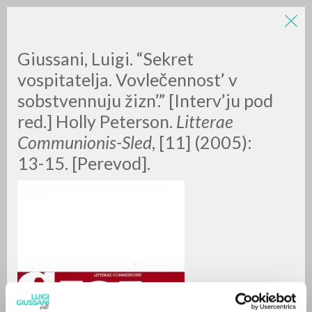
Giussani, Luigi. “Sekret
vospitatelja. Vovlečennost’ v
sobstvennuju žizn’.” [Interv’ju pod
red.] Holly Peterson.
Litterae
Communionis-Sled
, [11] (2005):
13-15. [Perevod].
RICERCA AVANZATA »
A
Z
0
DOCUMENTI TROVATI
RISULTATI SUCCESSIVI