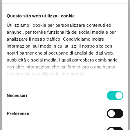
Questo sito web utilizza i cookie
Utilizziamo i cookie per personalizzare contenuti ed
annunci, per fornire funzionalità dei social media e per
analizzare il nostro traffico. Condividiamo inoltre
informazioni sul modo in cui utilizzi il nostro sito con i
nostri partner che si occupano di analisi dei dati web,
Giussani Luigi
Autore
pubblicità e social media, i quali potrebbero combinarle
Peterson Holly Margaret
Intervista
IL PROGETTO
con altre informazioni che hai fornito loro o che hanno
raccolto dal tuo utilizzo dei loro servizi.
Il portale raccoglie e rende accessibili gli scritti
Russo
di Luigi Giussani: quasi 5000 voci bibliografiche,
Litterae Communionis-Sled
Selezione
2005
testi integrali in 5 lingue e percorsi tematici
Necessari
del
Pagine: 3
dedicati.
consenso
Preferenze
NAVIGA
ULTIMO AGGIORNAMENTO
14/07/2020