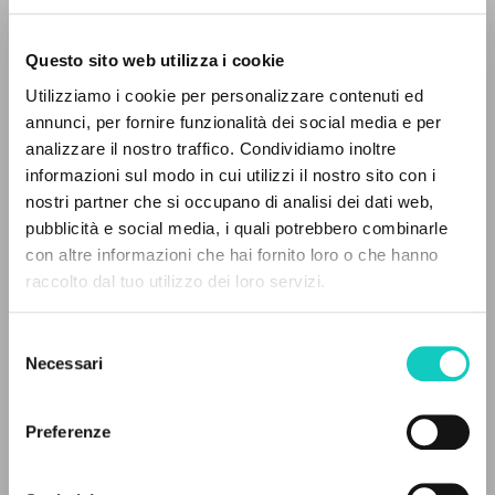
Questo sito web utilizza i cookie
RICERCA AVANZATA »
Utilizziamo i cookie per personalizzare contenuti ed
A
Z
annunci, per fornire funzionalità dei social media e per
analizzare il nostro traffico. Condividiamo inoltre
0
DOCUMENTI TROVATI
informazioni sul modo in cui utilizzi il nostro sito con i
nostri partner che si occupano di analisi dei dati web,
Buendía Ricardo Sánchez
Traduttore
pubblicità e social media, i quali potrebbero combinarle
Carrón Julián
Prologo
con altre informazioni che hai fornito loro o che hanno
Giussani Luigi
Autore
raccolto dal tuo utilizzo dei loro servizi.
Grassi Onorato
Nota storica
RISULTATI SUCCESSIVI
Oriol José Miguel
Revisore
Selezione
Necessari
Ediciones Encuentro
del
Spagnolo
consenso
2014
Preferenze
Pagine: 424