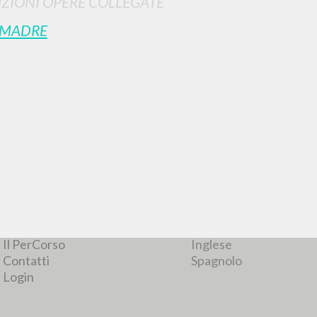
ZIONI OPERE COLLEGATE
 MADRE
RISULTATI SUCCESSIVI
NAVIGA
LINGUA
Ricerca avanzata »
Italiano
Il PerCorso
Inglese