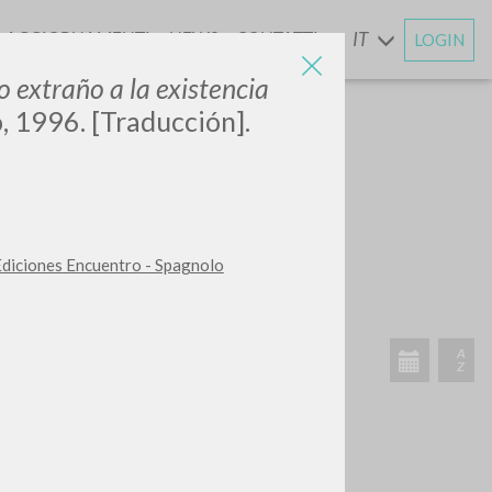
AGGIORNAMENTI
NEWS
CONTATTI
IT
LOGIN
E
o extraño a la existencia
, 1996. [Traducción].
CERCA
Frase esatta
 Ediciones Encuentro - Spagnolo
 »
ATTIVITÀ RECENTI
A
Z