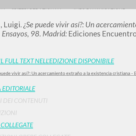
RIA
CRITERI REDAZIONALI
INFO DI NAVIGAZIONE
, Luigi.
¿Se puede vivir así?: Un acercamient
.
Ensayos, 98. Madrid:
Ediciones Encuentro
IL FULL TEXT NELL'EDIZIONE DISPONIBILE
puede vivir así?: Un acercamiento extraño a la existencia cristiana -
RICERCA AVANZATA
i risultati ancora più precisi? Utilizza la
 EDITORIALE
0
DOCUMENTI TROVATI
I DEI CONTENUTI
Visualizza dettagli per tipologia
ZIONI
LINGUA
AUTORE
ANNO
 COLLEGATE