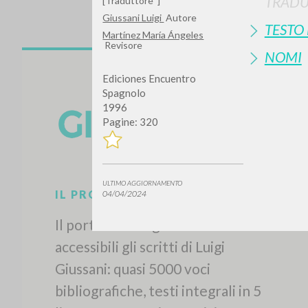
TRADU
[Traduttore*]
Giussani Luigi
Autore
TESTO
Martínez María Ángeles
Revisore
NOMI
Ediciones Encuentro
Spagnolo
1996
Pagine: 320
ULTIMO AGGIORNAMENTO
04/04/2024
IL PROGETTO
Il portale raccoglie e rende