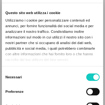
Questo sito web utilizza i cookie
RICERCA AVANZATA »
Utilizziamo i cookie per personalizzare contenuti ed
A
Z
annunci, per fornire funzionalità dei social media e per
analizzare il nostro traffico. Condividiamo inoltre
0
DOCUMENTI TROVATI
informazioni sul modo in cui utilizzi il nostro sito con i
nostri partner che si occupano di analisi dei dati web,
Giussani Carmen
Traduttore
pubblicità e social media, i quali potrebbero combinarle
Giussani Luigi
Autore
con altre informazioni che hai fornito loro o che hanno
raccolto dal tuo utilizzo dei loro servizi.
RISULTATI SUCCESSIVI
Ediciones Encuentro
Spagnolo
Selezione
2024
Necessari
Pagine: 200
del
consenso
Preferenze
ULTIMO AGGIORNAMENTO
09/06/2026